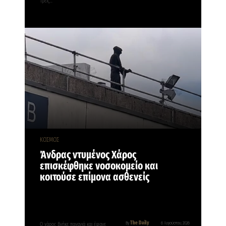
Τρεις…
ΚΟΣΜΟΣ
Άνδρας ντυμένος Χάρος
επισκέφθηκε νοσοκομείο και
κοιτούσε επίμονα ασθενείς
The Daily
By
6 Αυγούστου, 2026
Ο χάρος βγήκε παγανιά και έφαγε