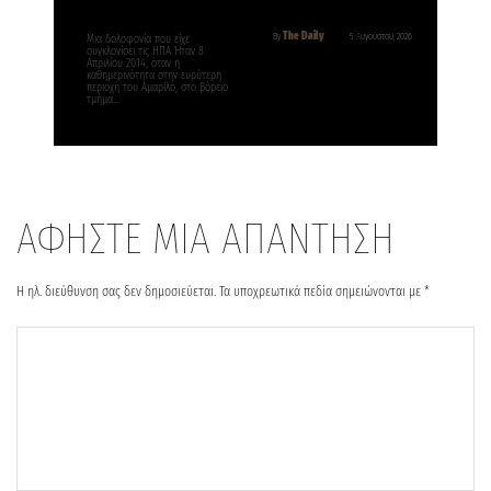
The Daily
By
5 Αυγούστου, 2026
Μια δολοφονία που είχε
συγκλονίσει τις ΗΠΑ Ήταν 8
Απριλίου 2014, όταν η
καθημερινότητα στην ευρύτερη
περιοχή του Αμαρίλο, στο βόρειο
τμήμα…
ΑΦΗΣΤΕ ΜΙΑ ΑΠΑΝΤΗΣΗ
Η ηλ. διεύθυνση σας δεν δημοσιεύεται.
Τα υποχρεωτικά πεδία σημειώνονται με
*