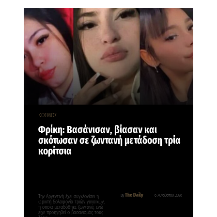
ΚΟΣΜΟΣ
Φρίκη: Βασάνισαν, βίασαν και
σκότωσαν σε ζωντανή μετάδοση τρία
κορίτσια
The Daily
By
6 Αυγούστου, 2026
Την Αργεντινή έχει συγκλονίσει η
φρικτή δολοφονία τριών γυναικών,
η οποία μεταδόθηκε ζωντανά, ενώ
είχε προηγηθεί ο βασανισμός τους