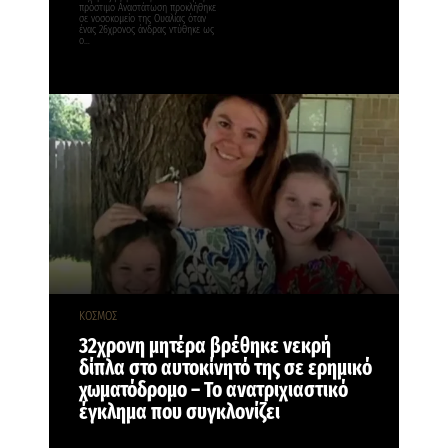
πρόστιμο Αναστάτωση προκλήθηκε
σε νοσοκομείο της Ουαλίας όταν
ένας 26χρονος άνδρας ντύθηκε ως
ο…
ΚΟΣΜΟΣ
32χρονη μητέρα βρέθηκε νεκρή
δίπλα στο αυτοκίνητό της σε ερημικό
χωματόδρομο – Το ανατριχιαστικό
έγκλημα που συγκλονίζει