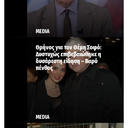
MEDIA
Θρήνος για τον Θέμη Σοφό:
Δυστυχώς επιβεβαιώθηκε η
δυσάρεστη είδηση – Βαρύ
πένθος
MEDIA