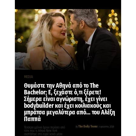
MEDIA
Θυμάστε την Αθηνά από το The
Bachelor; Ε, ξεχάστε ό,τι ξέρετε!
Σήμερα είναι αγνώριστη, έχει γίνει
bodybuilder και έχει κοιλιακούς και
μπράτσα μεγαλύτερα από… του Αλέξη
Παππά
The Daily Team
By
8 Αυγούστου, 2026
Τέσσερα χρόνια έχουν περάσει από
τότε που η Αθηνά New York
συστήθηκε στο ευρύ κοινό μέσα