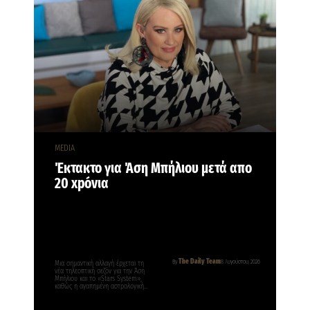
MEDIA
Έκτακτο για Άση Μπήλιου μετά απο
20 xpóvια
The Daily Team
By
8 Αυγούστου, 2026
Μια σημαντική αλλαγή έρχεται τη
νέα τηλεοπτική σεζόν για την Άση
Μπήλιου και το «Stars System»,
καθώς η αγαπημένη αστρολογική…