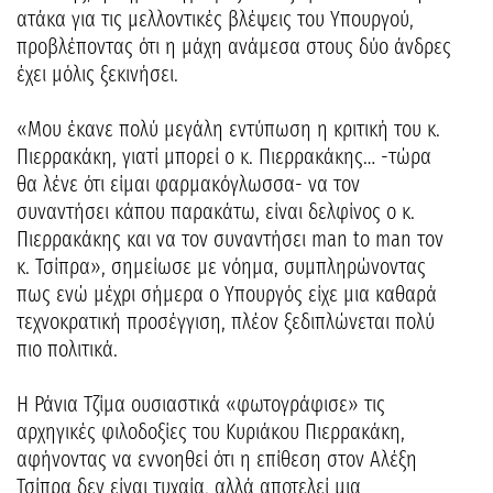
ατάκα για τις μελλοντικές βλέψεις του Υπουργού,
προβλέποντας ότι η μάχη ανάμεσα στους δύο άνδρες
έχει μόλις ξεκινήσει.
«Μου έκανε πολύ μεγάλη εντύπωση η κριτική του κ.
Πιερρακάκη, γιατί μπορεί ο κ. Πιερρακάκης… -τώρα
θα λένε ότι είμαι φαρμακόγλωσσα- να τον
συναντήσει κάπου παρακάτω, είναι δελφίνος ο κ.
Πιερρακάκης και να τον συναντήσει man to man τον
κ. Τσίπρα», σημείωσε με νόημα, συμπληρώνοντας
πως ενώ μέχρι σήμερα ο Υπουργός είχε μια καθαρά
τεχνοκρατική προσέγγιση, πλέον ξεδιπλώνεται πολύ
πιο πολιτικά.
Η Ράνια Τζίμα ουσιαστικά «φωτογράφισε» τις
αρχηγικές φιλοδοξίες του Κυριάκου Πιερρακάκη,
αφήνοντας να εννοηθεί ότι η επίθεση στον Αλέξη
Τσίπρα δεν είναι τυχαία, αλλά αποτελεί μια