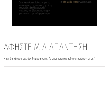
The Daily Team
By
8 Αυγούστου, 2026
Στην Κεφαλονιά βρίσκεται για τις
καλοκαιρινές της διακοπές η Ελένη
Μενεγάκη, απολαμβάνοντας
όμορφες και ξέγνοιαστες στιγμές
μακριά από την καθημερινότητα….
ΑΦΗΣΤΕ ΜΙΑ ΑΠΑΝΤΗΣΗ
Η ηλ. διεύθυνση σας δεν δημοσιεύεται.
Τα υποχρεωτικά πεδία σημειώνονται με
*