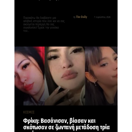
The Daily
By
7 Αυγούστου, 2026
Παρακάτω θα διαβάσετε μια
αληθινή ιστορία που όσο και να σας
ακούγεται περίεργη θα σας
συγκλονίσει! Έχασε την γυναίκα
του…
ΚΟΣΜΟΣ
Φρίκη: Βασάνισαν, βίασαν και
σκότωσαν σε ζωντανή μετάδοση τρία