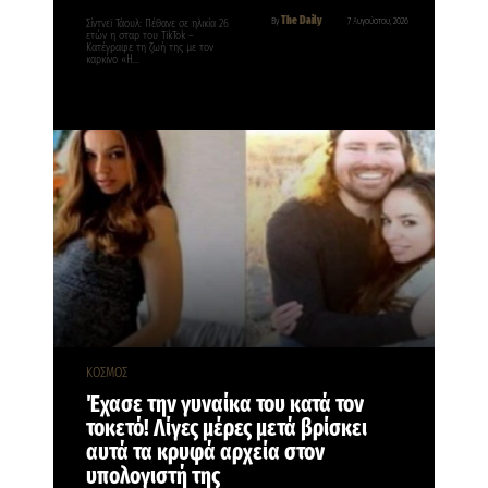
The Daily
By
7 Αυγούστου, 2026
Σίντνεϊ Τάουλ: Πέθανε σε ηλικία 26
ετών η σταρ του TikTok –
Kατέγραφε τη ζωή της με τον
καρκίνο «Η…
ΚΟΣΜΟΣ
Έχασε την γυναίκα του κατά τον
τοκετό! Λίγες μέρες μετά βρίσκει
αυτά τα κρυφά αρχεία στον
υπολογιστή της