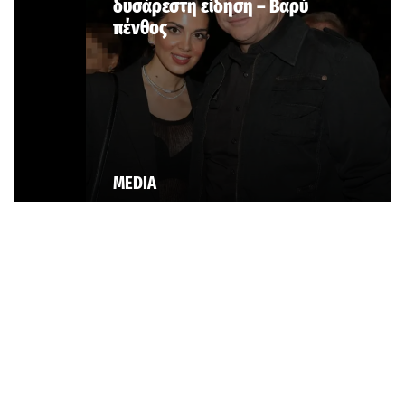
δυσάρεστη είδηση – Βαρύ
πένθος
MEDIA