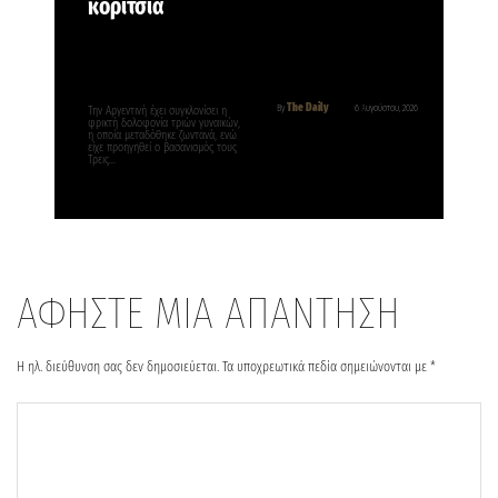
κορίτσια
The Daily
By
6 Αυγούστου, 2026
Την Αργεντινή έχει συγκλονίσει η
φρικτή δολοφονία τριών γυναικών,
η οποία μεταδόθηκε ζωντανά, ενώ
είχε προηγηθεί ο βασανισμός τους
Τρεις…
ΑΦΗΣΤΕ ΜΙΑ ΑΠΑΝΤΗΣΗ
Η ηλ. διεύθυνση σας δεν δημοσιεύεται.
Τα υποχρεωτικά πεδία σημειώνονται με
*