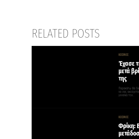
RELATED POSTS
ΚΟΣΜΟΣ
Έχασε τη
μετά βρ
της
Παρακάτω θα δια
να σας ακούγεται
γυναίκα του…
ΚΟΣΜΟΣ
Φρίκη: 
μετάδοσ