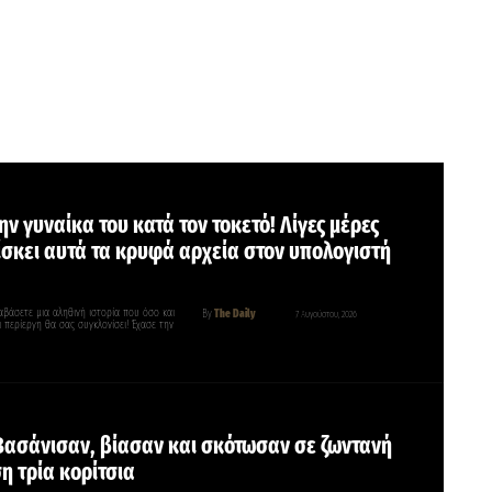
ν γυναίκα του κατά τον τοκετό! Λίγες μέρες
ίσκει αυτά τα κρυφά αρχεία στον υπολογιστή
βάσετε μια αληθινή ιστορία που όσο και
By
The Daily
7 Αυγούστου, 2026
 περίεργη θα σας συγκλονίσει! Έχασε την
Βασάνισαν, βίασαν και σκότωσαν σε ζωντανή
η τρία κορίτσια