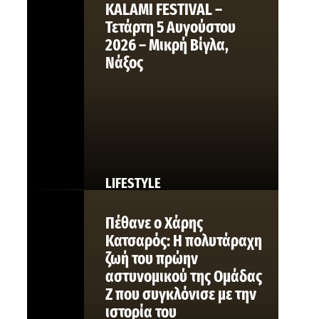
KALAMI FESTIVAL –
Τετάρτη 5 Αυγούστου
2026 – Μικρή Βίγλα,
Νάξος
LIFESTYLE
Πέθανε ο Χάρης
Κατσαρός: Η πολυτάραχη
ζωή του πρώην
αστυνομικού της Ομάδας
Ζ που συγκλόνισε με την
ιστορία του