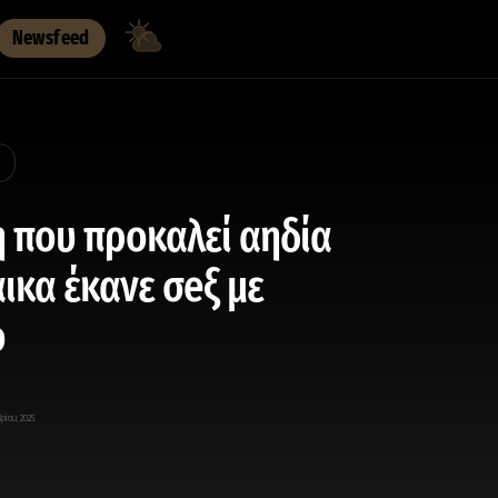
Newsfeed
 που προκαλεί αηδία
αικα έκανε σeξ με
ο
ρίου, 2025