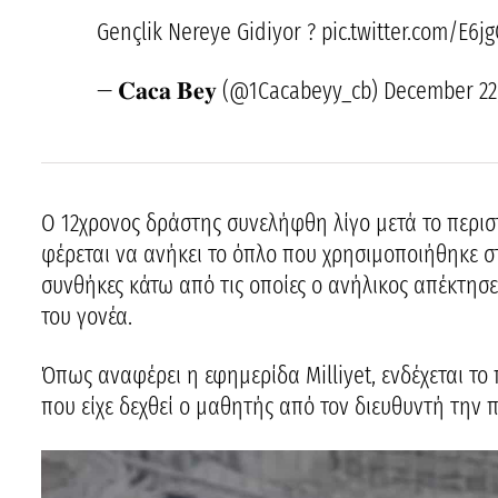
Gençlik Nereye Gidiyor ? pic.twitter.com/E6j
— 𝐂𝐚𝐜𝐚 𝐁𝐞𝐲 (@1Cacabeyy_cb) December 22
Ο 12χρονος δράστης συνελήφθη λίγο μετά το περιστα
φέρεται να ανήκει το όπλο που χρησιμοποιήθηκε στη
συνθήκες κάτω από τις οποίες ο ανήλικος απέκτησε
του γονέα.
Όπως αναφέρει η εφημερίδα Milliyet, ενδέχεται το
που είχε δεχθεί ο μαθητής από τον διευθυντή την