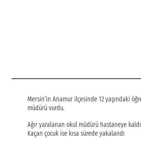
Mersin’in Anamur ilçesinde 12 yaşındaki öğr
müdürü vurdu.
Ağır yaralanan okul müdürü hastaneye kaldır
Kaçan çocuk ise kısa sürede yakalandı