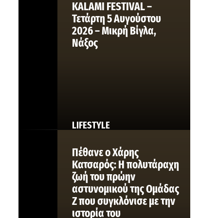
KALAMI FESTIVAL –
Τετάρτη 5 Αυγούστου
2026 – Μικρή Βίγλα,
Νάξος
LIFESTYLE
Πέθανε ο Χάρης
Κατσαρός: Η πολυτάραχη
ζωή του πρώην
αστυνομικού της Ομάδας
Ζ που συγκλόνισε με την
ιστορία του