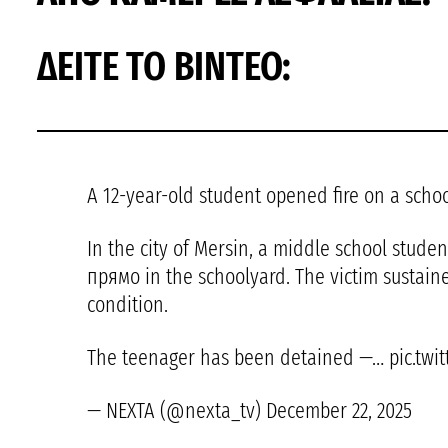
ΔΕΙΤΕ ΤΟ ΒΙΝΤΕΟ:
A 12-year-old student opened fire on a schoo
In the city of Mersin, a middle school studen
прямо in the schoolyard. The victim sustained
condition.
The teenager has been detained —… pic.tw
— NEXTA (@nexta_tv) December 22, 2025