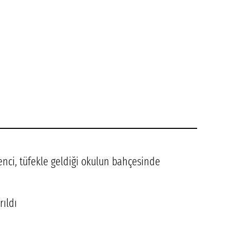
enci, tüfekle geldiği okulun bahçesinde
ıldı