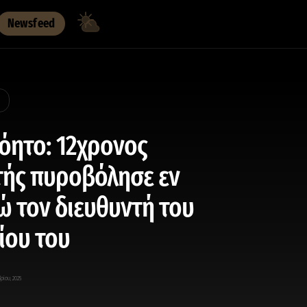
Newsfeed
όητο: 12χρονος
ής πυρoβόλησε εν
 τον διευθυντή του
ίου του
ρίου, 2025