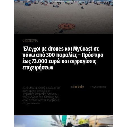
ΟΙΚΟΝΟΜΙΑ
Έλεγχοι με drones και MyCoast σε
πάνω από 300 παραλίες – Πρόστιμα
έως 73.000 ευρώ και σφραγίσεις
επιχειρήσεων
The Daily
By
7 Αυγούστου, 2026
Με drones, ψηφιακά εργαλεία και
στοχευμένες αυτοψίες οι
Κτηματικές Υπηρεσίες εντείνουν
τους ελέγχους στις παραλίες, ενώ
όπου διαπιστώνονται παραβάσεις
ενεργοποιούνται…