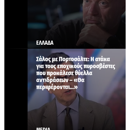
ΕΛΛΑΔΑ
Σάλος με Πορτοσάλτε: Η ατάκα
για τους εποχικούς πυροσβέστες
που προκάλεσε θύελλα
αντιδράσεων – «Θα
περιφέρονται…»
MEDIA