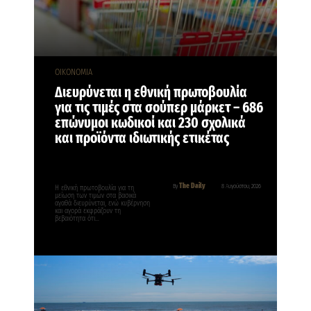
ΟΙΚΟΝΟΜΙΑ
Διευρύνεται η εθνική πρωτοβουλία
για τις τιμές στα σούπερ μάρκετ – 686
επώνυμοι κωδικοί και 230 σχολικά
και προϊόντα ιδιωτικής ετικέτας
The Daily
By
8 Αυγούστου, 2026
Η εθνική πρωτοβουλία για τη
μείωση των τιμών στα βασικά
αγαθά διευρύνεται, ενώ κυβέρνηση
και αγορά εκφράζουν τη
βεβαιότητα ότι…