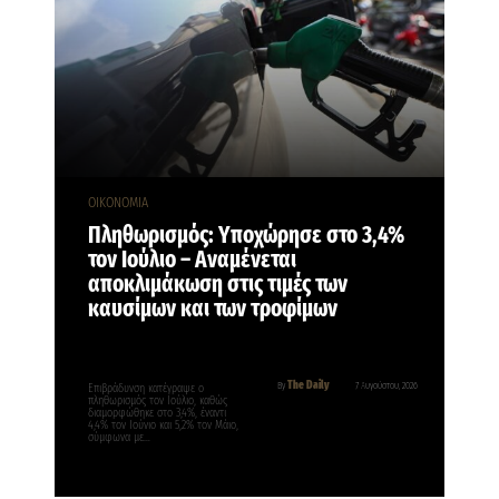
ΟΙΚΟΝΟΜΙΑ
Πληθωρισμός: Υποχώρησε στο 3,4%
τον Ιούλιο – Αναμένεται
αποκλιμάκωση στις τιμές των
καυσίμων και των τροφίμων
The Daily
By
7 Αυγούστου, 2026
Επιβράδυνση κατέγραψε ο
πληθωρισμός τον Ιούλιο, καθώς
διαμορφώθηκε στο 3,4%, έναντι
4,4% τον Ιούνιο και 5,2% τον Μάιο,
σύμφωνα με…