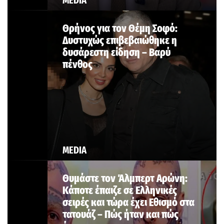
MEDIA
Θρήνος για τον Θέμη Σοφό:
Δυστυχώς επιβεβαιώθηκε η
δυσάρεστη είδηση – Βαρύ
πένθος
MEDIA
Θυμάστε τον Άλμπερτ Αρώνη:
Κάποτε έπαιζε σε Ελληνικές
σειρές και τώρα έχει Εθισμό στα
τατουάζ – Πώς ήταν και πώς