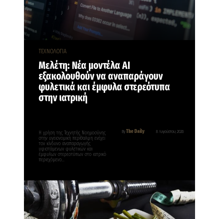
ΤΕΧΝΟΛΟΓΙΑ
Μελέτη: Νέα μοντέλα ΑΙ
εξακολουθούν να αναπαράγουν
φυλετικά και έμφυλα στερεότυπα
στην ιατρική
The Daily
By
8 Αυγούστου, 2026
Η χρήση της Τεχνητής Νοημοσύνης
στην υγειονομική περίθαλψη ενέχει
τον κίνδυνο αναπαραγωγής
υφιστάμενων φυλετικών και
έμφυλων στερεοτύπων στο ιατρικό
περιεχόμενο…