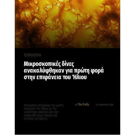
ΤΕΧΝΟΛΟΓΙΑ
Μικροσκοπικές δίνες
ανακαλύφθηκαν για πρώτη φορά
στην επιφάνεια του Ήλιου
The Daily
By
6 Αυγούστου, 2026
Τηλεσκόπιο κατέγραψε την ορατή
επιφάνεια του Ήλιου με την
υψηλότερη ανάλυση που έχει
αναφερθεί μέχρι σήμερα και
εντόπισε για πρώτη…