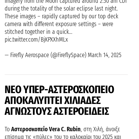
imagery from the Moon captured around 2:30 am CDT
during the totality of the solar eclipse last night.
These images – rapidly captured by our top deck
camera with different exposure settings – were
stitched together in a quick…
pic.twitter.com/BjKPXXhMLx
— Firefly Aerospace (@FireflySpace) March 14, 2025
ΝΕΟ ΥΠΕΡ-ΑΣΤΕΡΟΣΚΟΠΕΙΟ
ΑΠΟΚΑΛΥΠΤΕΙ ΧΙΛΙΑΔΕΣ
ΑΓΝΩΣΤΟΥΣ ΑΣΤΕΡΟΕΙΔΕΙΣ
Το
Αστεροσκοπείο Vera C. Rubin
, στη Χιλή, άνοιξε
επίσημα τις «πύλες» του το καλοκαίρι του 2025 και