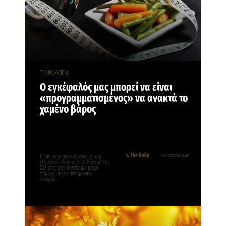
ΤΕΧΝΟΛΟΓΙΑ
Ο εγκέφαλός μας μπορεί να είναι
«προγραμματισμένος» να ανακτά το
χαμένο βάρος
The Daily
By
7 Αυγούστου, 2026
Η απώλεια βάρους ίσως να μην
εξαρτάται τόσο από τη δύναμη της
θέλησης όσο πιστεύαμε μέχρι
σήμερα. Νέα επιστημονικά
στοιχεία…