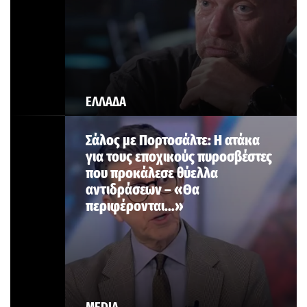
ΕΛΛΑΔΑ
Σάλος με Πορτοσάλτε: Η ατάκα
για τους εποχικούς πυροσβέστες
που προκάλεσε θύελλα
αντιδράσεων – «Θα
περιφέρονται…»