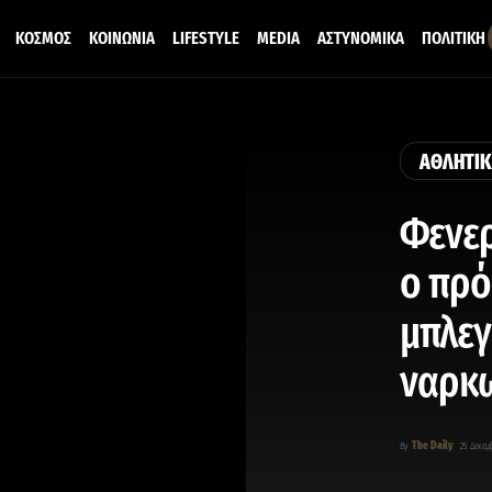
ΚΟΣΜΟΣ
ΚΟΙΝΩΝΙΑ
LIFESTYLE
MEDIA
ΑΣΤΥΝΟΜΙΚΑ
ΠΟΛΙΤΙΚΗ
ΑΘΛΗΤΙ
Φενερ
ο πρό
μπλεγ
ναρκ
The Daily
By
25 Δεκεμ