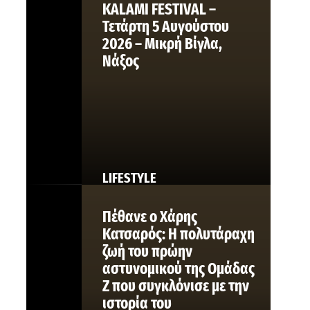
KALAMI FESTIVAL –
Τετάρτη 5 Αυγούστου
2026 – Μικρή Βίγλα,
Νάξος
LIFESTYLE
Πέθανε ο Χάρης
Κατσαρός: Η πολυτάραχη
ζωή του πρώην
αστυνομικού της Ομάδας
Ζ που συγκλόνισε με την
ιστορία του