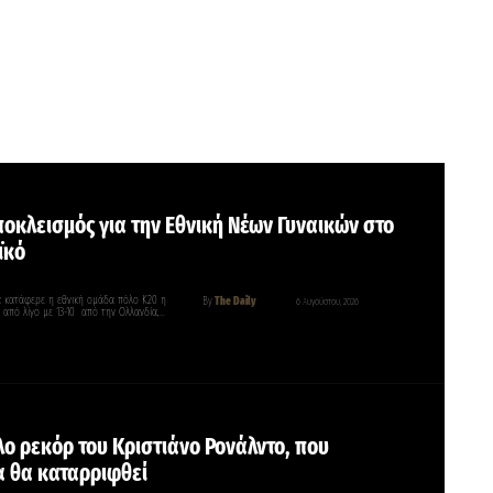
οκλεισμός για την Εθνική Nέων Γυναικών στο
ϊκό
 κατάφερε η εθνική ομάδα πόλο Κ20 η
By
The Daily
6 Αυγούστου, 2026
 από λίγο με 13-10 από την Ολλανδία,…
λο ρεκόρ του Κριστιάνο Ρονάλντο, που
 θα καταρριφθεί