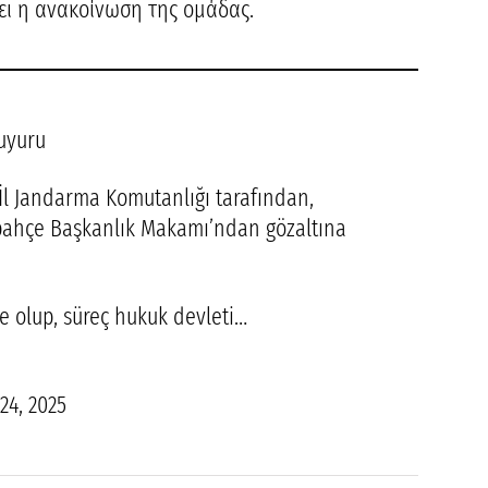
ει η ανακοίνωση της ομάδας.
uyuru
İl Jandarma Komutanlığı tarafından,
ahçe Başkanlık Makamı’ndan gözaltına
 olup, süreç hukuk devleti…
4, 2025