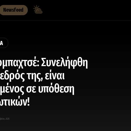
Newsfeed
ΚΑ
μπαχτσέ: Συνελήφθη
εδρός της, είναι
μένος σε υπόθεση
ωτικών!
βρίου, 2025