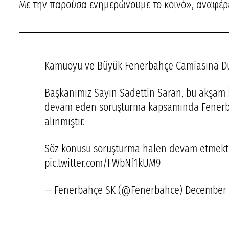
Με την παρούσα ενημερώνουμε το κοινό», αναφέρ
Kamuoyu ve Büyük Fenerbahçe Camiasına D
Başkanımız Sayın Sadettin Saran, bu akşam 
devam eden soruşturma kapsamında Fenerb
alınmıştır.
Söz konusu soruşturma halen devam etmekte
pic.twitter.com/FWbNf1kUM9
— Fenerbahçe SK (@Fenerbahce) December 2