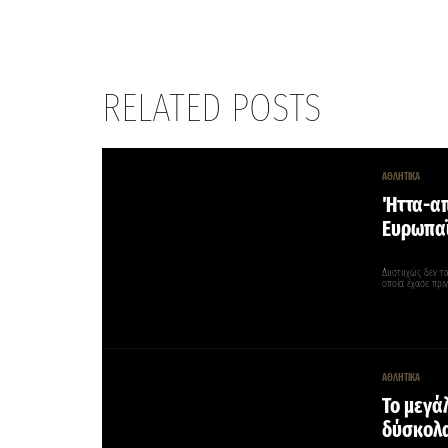
RELATED POSTS
ΑΘΛΗΤΙΚΑ
Ήττα-απ
Ευρωπα
Δυστυχώς δεν τα
οποία έχασε πριν
ΑΘΛΗΤΙΚΑ
Το μεγά
δύσκολα