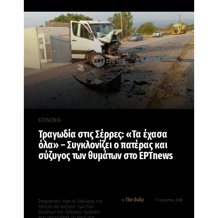
ΚΟΙΝΩΝΙΑ
Τραγωδία στις Σέρρες: «Τα έχασα
όλα» – Συγκλονίζει ο πατέρας και
σύζυγος των θυμάτων στο ΕΡΤnews
The Daily
By
7 Αυγούστου, 2026
Σπαρακτικές είναι οι δηλώσεις του
πατέρα και συζύγου των δύο
θυμάτων του τραγικού τροχαίου
που σημειώθηκε το πρωί στις