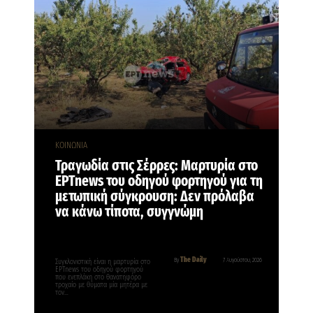
ΚΟΙΝΩΝΙΑ
Τραγωδία στις Σέρρες: Μαρτυρία στο
ΕΡΤnews του οδηγού φορτηγού για τη
μετωπική σύγκρουση: Δεν πρόλαβα
να κάνω τίποτα, συγγνώμη
The Daily
By
7 Αυγούστου, 2026
Συγκλονιστική είναι η μαρτυρία στο
ΕΡΤnews του οδηγού φορτηγού
που ενεπλάκη στο θανατηφόρο
τροχαίο με θύματα μία μητέρα με
τον…