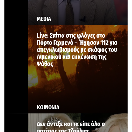
MEDIA
Live: Σπίτια στις φλόγες στο
Πόρτο Γερμενό – ΄Ηχησαν 112 για
απεγκλωβισμούς με σκάφος του
Λιμενικού και εκκένωση της
Ψάθας
ΚΟΙΝΩΝΙΑ
Δεν άντεξε και τα είπε όλα ο
πατέρας της Τζούλιας