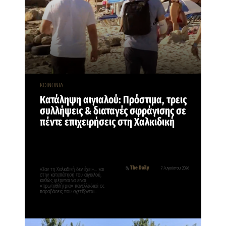
ΚΟΙΝΩΝΙΑ
Κατάληψη αιγιαλού: Πρόστιμα, τρεις
συλλήψεις & διαταγές σφράγισης σε
πέντε επιχειρήσεις στη Χαλκιδική
The Daily
By
7 Αυγούστου, 2026
«Σαν τη Χαλκιδική δεν έχει»… και
στην καταπάτηση του αιγιαλού,
καθώς φέρεται να είναι
«πρωταθλήτρια» πανελλαδικά σε
παραβάσεις που σχετίζονται…