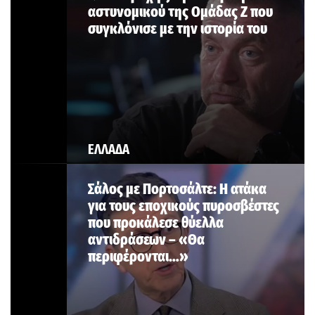
αστυνομικού της Ομάδας Ζ που
συγκλόνισε με την ιστορία του
ΕΛΛΑΔΑ
Σάλος με Πορτοσάλτε: Η ατάκα
για τους εποχικούς πυροσβέστες
που προκάλεσε θύελλα
αντιδράσεων – «Θα
περιφέρονται…»