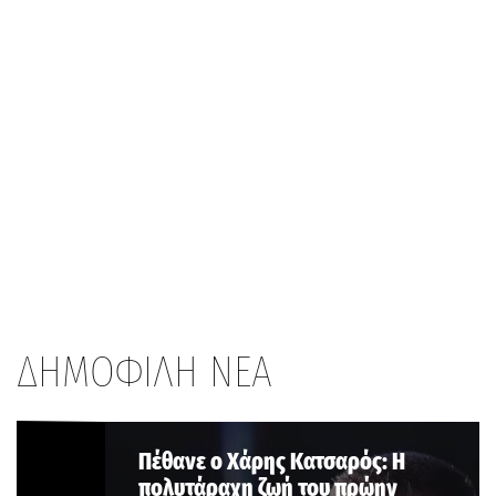
ΔΗΜΟΦΙΛΗ ΝΕΑ
Πέθανε ο Χάρης Κατσαρός: Η
πολυτάραχη ζωή του πρώην