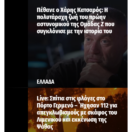
Πέθανε ο Χάρης Κατσαρός: Η
πολυτάραχη ζωή του πρώην
αστυνομικού της Ομάδας Ζ που
συγκλόνισε με την ιστορία του
ΕΛΛΑΔΑ
Live: Σπίτια στις φλόγες στο
Πόρτο Γερμενό – ΄Ηχησαν 112 για
απεγκλωβισμούς με σκάφος του
Λιμενικού και εκκένωση της
Ψάθας