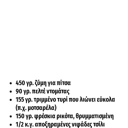
450 γρ. ζύμη για πίτσα
90 γρ. πελτέ ντομάτας
155 γρ. τριμμένο τυρί που λιώνει εύκολα
(π.χ. μοτσαρέλα)
150 γρ. φρέσκια ρικότα, θρυμματισμένη
1/2 κ.γ. αποξηραμένες νιφάδες τσίλι