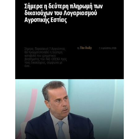
Σήμερα η δεύτερη πληρωμή των
δικαιούχων του Λογαριασμού
Αγροτικής Εστίας
The Daily
By
7 Αυγούστου, 2026
Σήμερα, Παρασκευή 7 Αυγούστου,
θα πραγματοποιηθεί η δεύτερη
καταβολή του χρηματικού
βοηθήματος του ΛΑΕ-ΟΠΕΚΑ προς
τους δικαιούχους, σύμφωνα με
όσα…