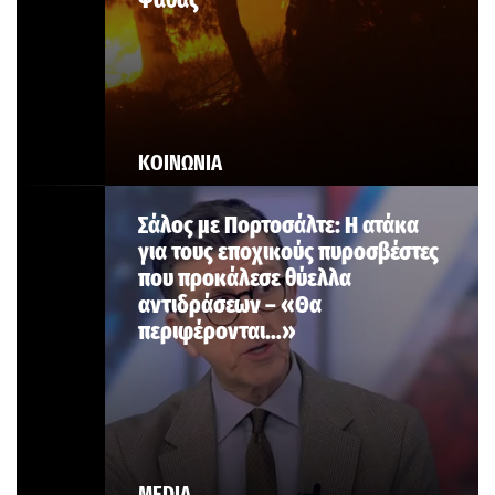
ΚΟΙΝΩΝΙΑ
Σάλος με Πορτοσάλτε: Η ατάκα
για τους εποχικούς πυροσβέστες
που προκάλεσε θύελλα
αντιδράσεων – «Θα
περιφέρονται…»
MEDIA