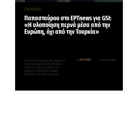
ΟΙΚΟΝΟΜΙΑ
Παπασταύρου στο ΕΡΤnews για GSI:
«Η υλοποίηση περνά μέσα από την
Ευρώπη, όχι από την Τουρκία»
The Daily
By
7 Αυγούστου, 2026
Για τη νέα δυναμική που αποκτά η
ηλεκτρική διασύνδεση Ελλάδας–
Κύπρου μετά την είσοδο του
γαλλικού επενδυτικού ομίλου
Meridiam ως πλειοψηφικού…