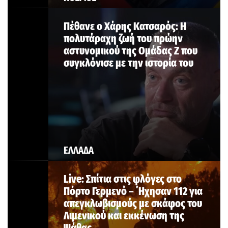
Πέθανε ο Χάρης Κατσαρός: Η
πολυτάραχη ζωή του πρώην
αστυνομικού της Ομάδας Ζ που
συγκλόνισε με την ιστορία του
ΕΛΛΑΔΑ
Live: Σπίτια στις φλόγες στο
Πόρτο Γερμενό – ΄Ηχησαν 112 για
απεγκλωβισμούς με σκάφος του
Λιμενικού και εκκένωση της
Ψάθας