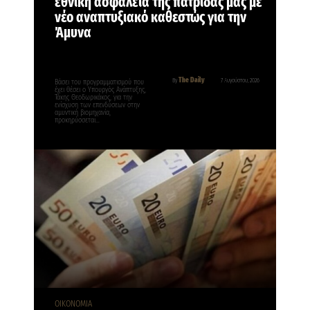
εθνική ασφάλεια της πατρίδας μας με
νέο αναπτυξιακό καθεστώς για την
Άμυνα
The Daily
By
7 Αυγούστου, 2026
Βάσει του προγραμματισμού που
έχει θέσει ο Υπουργός Ανάπτυξης,
Τάκης Θεοδωρικάκος, για την
ενίσχυση των επενδύσεων στην
αμυντική βιομηχανία,
προκηρύσσεται…
ΟΙΚΟΝΟΜΙΑ