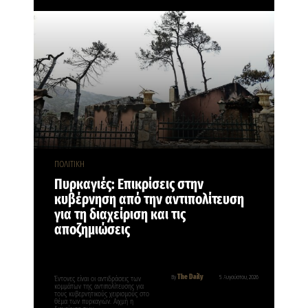
ΠΟΛΙΤΙΚΗ
Πυρκαγιές: Επικρίσεις στην
κυβέρνηση από την αντιπολίτευση
για τη διαχείριση και τις
αποζημιώσεις
The Daily
By
5 Αυγούστου, 2026
Έντονες είναι οι αντιδράσεις των
κομμάτων της αντιπολίτευσης για
τους κυβερνητικούς χειρισμούς στο
θέμα των πυρκαγιών. Αιχμή η