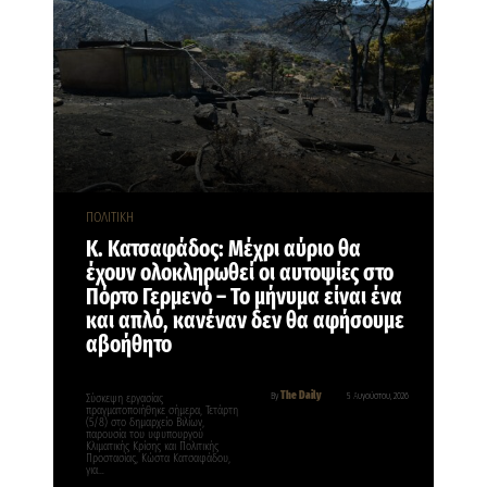
ΠΟΛΙΤΙΚΗ
Κ. Κατσαφάδος: Μέχρι αύριο θα
έχουν ολοκληρωθεί οι αυτοψίες στο
Πόρτο Γερμενό – Το μήνυμα είναι ένα
και απλό, κανέναν δεν θα αφήσουμε
αβοήθητο
The Daily
By
5 Αυγούστου, 2026
Σύσκεψη εργασίας
πραγματοποιήθηκε σήμερα, Τετάρτη
(5/8) στο δημαρχείο Βιλίων,
παρουσία του υφυπουργού
Κλιματικής Κρίσης και Πολιτικής
Προστασίας, Κώστα Κατσαφάδου,
για…