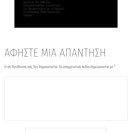
βρίσκεται στο επίκεντρο,
πραγματοποιήθηκε η συνάντηση
του πρωθυπουργού με το δήμαρχο
Θεσσαλονίκης, Στέλιο Αγγελούδη,
σήμερα…
ΑΦΗΣΤΕ ΜΙΑ ΑΠΑΝΤΗΣΗ
Η ηλ. διεύθυνση σας δεν δημοσιεύεται.
Τα υποχρεωτικά πεδία σημειώνονται με
*