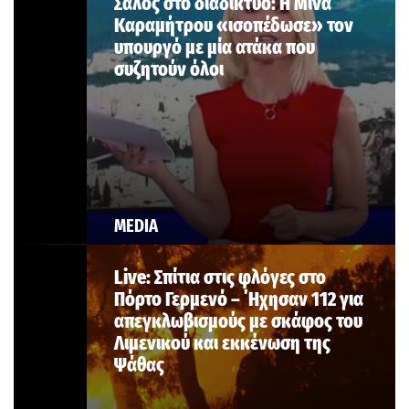
Σάλος στο διαδίκτυο: Η Μίνα
Καραμήτρου «ισοπέδωσε» τον
υπουργό με μία ατάκα που
συζητούν όλοι
MEDIA
Live: Σπίτια στις φλόγες στο
Πόρτο Γερμενό – ΄Ηχησαν 112 για
απεγκλωβισμούς με σκάφος του
Λιμενικού και εκκένωση της
Ψάθας