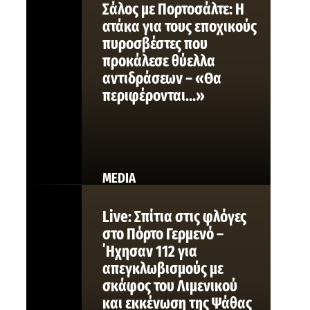
Σάλος με Πορτοσάλτε: Η
ατάκα για τους εποχικούς
πυροσβέστες που
προκάλεσε θύελλα
αντιδράσεων – «Θα
περιφέρονται…»
MEDIA
Live: Σπίτια στις φλόγες
στο Πόρτο Γερμενό –
΄Ηχησαν 112 για
απεγκλωβισμούς με
σκάφος του Λιμενικού
και εκκένωση της Ψάθας