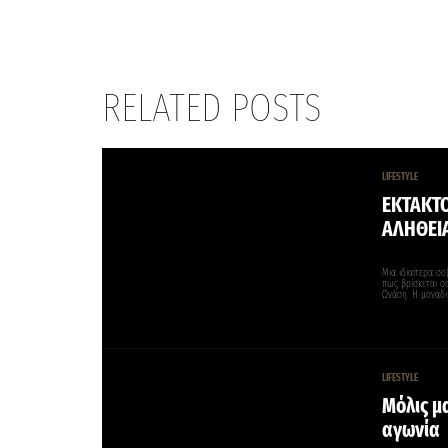
RELATED POSTS
LIFESTYLE
ΕΚΤΑΚΤΟ
ΑΛΗΘΕΙ
Μια ιδιαίτερα σο
πως βρίσκεται σ
Ωνάση. Η μοναδι
LIFESTYLE
Μόλις μ
αγωνία