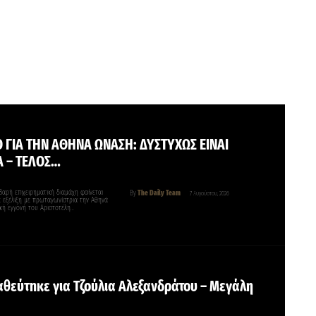
 ΓΙΑ ΤΗΝ ΑΘΗΝΑ ΩΝΑΣΗ: ΔΥΣΤΥΧΩΣ ΕΙΝΑΙ
Α – ΤΕΛΟΣ…
βαρή επιχειρηματική διαμάχη φαίνεται
By
The Daily Team
7 Αυγούστου, 2026
ε εξέλιξη με πρωταγωνίστρια την Αθηνά
κή εγγονή του Αριστοτέλη…
αθεύτnκε για Τζούλια Αλεξανδράτου – Μεγάλη