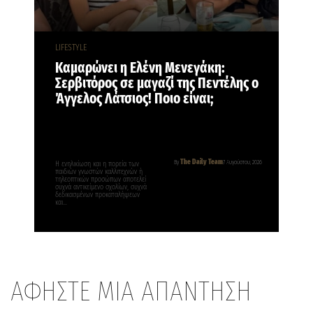
LIFESTYLE
Καμαρώνει η Ελένη Μενεγάκη:
Σερβιτόρος σε μαγαζί της Πεντέλης ο
Άγγελος Λάτσιος! Ποιο είναι;
The Daily Team
By
7 Αυγούστου, 2026
Η ενηλικίωση και η πορεία των
παιδιών γνωστών καλλιτεχνών ή
τηλεοπτικών προσώπων αποτελεί
συχνά αντικείμενο σχολίων, συχνά
δεδικασμένων προκαταλήψεων
και…
ΑΦΗΣΤΕ ΜΙΑ ΑΠΑΝΤΗΣΗ