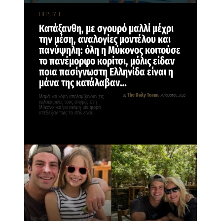
LIFESTYLE
Κατάξανθη, με σγουρό μαλλί μέχρι
την μέση, αναλογίες μοντέλου και
πανύψηλη: όλη η Μύκονος κοιτούσε
το πανέμορφο κορίτσι, μόλις είδαν
ποια πασίγνωστη Ελληνίδα είναι η
μάνα της κατάλαβαν…
The Daily Team
By
8 Αυγούστου, 2026
Μαμά και κόρη απολαμβάνουν τις
καλοκαιρινές τους στιγμές στη
Μύκονο και για ακόμη μία φορά
απέδειξαν πως το στιλ είναι…