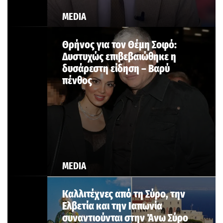
MEDIA
Θρήνος για τον Θέμη Σοφό:
Δυστυχώς επιβεβαιώθηκε η
δυσάρεστη είδηση – Βαρύ
πένθος
MEDIA
Καλλιτέχνες από τη Σύρο, την
Ελβετία και την Ιαπωνία
συναντιούνται στην Άνω Σύρο