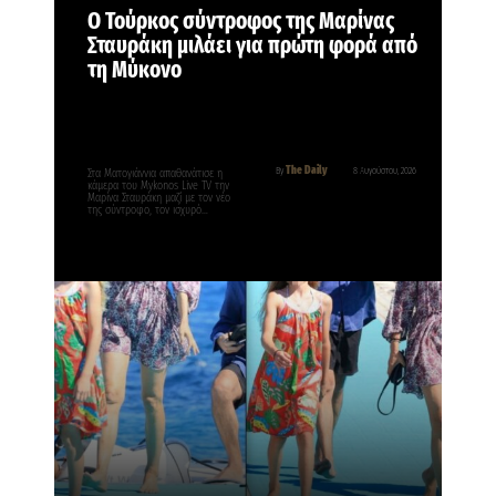
Ο Τούρκος σύντροφος της Μαρίνας
Σταυράκη μιλάει για πρώτη φορά από
τη Μύκονο
The Daily
By
8 Αυγούστου, 2026
Στα Ματογιάννια απαθανάτισε η
κάμερα του Mykonos Live TV την
Μαρίνα Σταυράκη μαζί με τον νέο
της σύντροφο, τον ισχυρό…