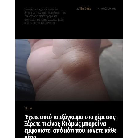
The Daily
By
9 Αυγούστου, 2026
Συναγερμός έχει σημάνει για
δημοφιλές άλειμμα σοκολάτας που
κυκλοφορεί στην αγορά και
διατίθεται και στην Ελλάδα, μετά
από περιστατικό σοβαρής…
ΥΓΕΙΑ
Έχετε αυτό το εξόγκωμα στο χέρι σας;
Ξέρετε τι είναι; Κι όμως μπορεί να
εμφανιστεί από κάτι που κάνετε κάθε
μέρα