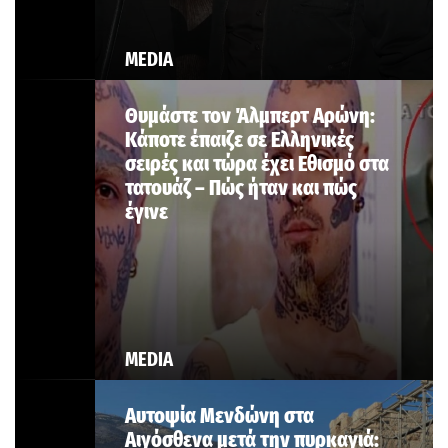
MEDIA
Θυμάστε τον Άλμπερτ Αρώνη:
Κάποτε έπαιζε σε Ελληνικές
σειρές και τώρα έχει Εθισμό στα
τατουάζ – Πώς ήταν και πώς
έγινε
MEDIA
Αυτοψία Μενδώνη στα
Αιγόσθενα μετά την πυρκαγιά: