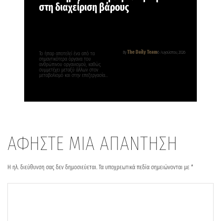
στη διαχείριση βάρους
The Daily Team
By
6 Αυγούστου, 2026
Το ήπαρ αποτελεί ένα από τα
σημαντικότερα όργανα του
ανθρώπινου οργανισμού, καθώς
συμμετέχει μεταξύ άλλων στον
μεταβολισμό και στην επεξεργασία…
ΑΦΗΣΤΕ ΜΙΑ ΑΠΑΝΤΗΣΗ
Η ηλ. διεύθυνση σας δεν δημοσιεύεται.
Τα υποχρεωτικά πεδία σημειώνονται με
*