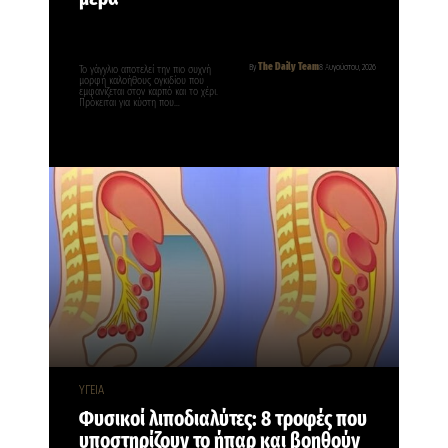
The Daily Team
By
8 Αυγούστου, 2026
Το γάγγλιο αποτελεί την πιο συχνή
μορφή καλοήθους ογκιδίου που
εμφανίζεται στον καρπό και το χέρι.
Πρόκειται για κύστη που…
ΥΓΕΙΑ
Φυσικοί λιποδιαλύτες: 8 τροφές που
υποστηρίζουν το ήπαρ και βοηθούν