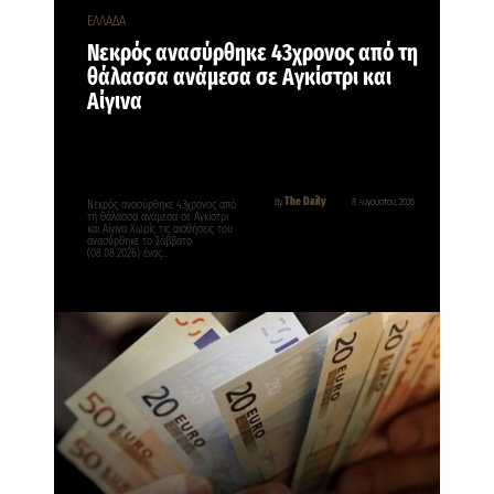
ΕΛΛΑΔΑ
Νεκρός ανασύρθηκε 43χρονος από τη
θάλασσα ανάμεσα σε Αγκίστρι και
Αίγινα
The Daily
By
8 Αυγούστου, 2026
Νεκρός ανασύρθηκε 43χρονος από
τη θάλασσα ανάμεσα σε Αγκίστρι
και Αίγινα Χωρίς τις αισθήσεις του
ανασύρθηκε το Σάββατο
(08.08.2026) ένας…