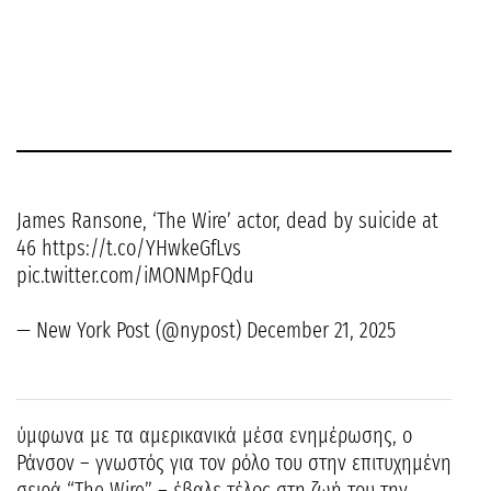
James Ransone, ‘The Wire’ actor, dead by suicide at
46 https://t.co/YHwkeGfLvs
pic.twitter.com/iMONMpFQdu
— New York Post (@nypost) December 21, 2025
ύμφωνα με τα αμερικανικά μέσα ενημέρωσης, ο
Ράνσον – γνωστός για τον ρόλο του στην επιτυχημένη
σειρά “The Wire” – έβαλε τέλος στη ζωή του την