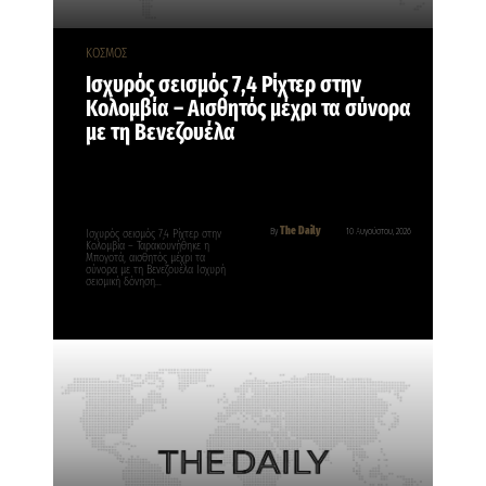
ΚΟΣΜΟΣ
Ισχυρός σεισμός 7,4 Ρίχτερ στην
Κολομβία – Aισθητός μέχρι τα σύνορα
με τη Βενεζουέλα
The Daily
By
10 Αυγούστου, 2026
Ισχυρός σεισμός 7,4 Ρίχτερ στην
Κολομβία – Ταρακουνήθηκε η
Μπογοτά, αισθητός μέχρι τα
σύνορα με τη Βενεζουέλα Ισχυρή
σεισμική δόνηση…