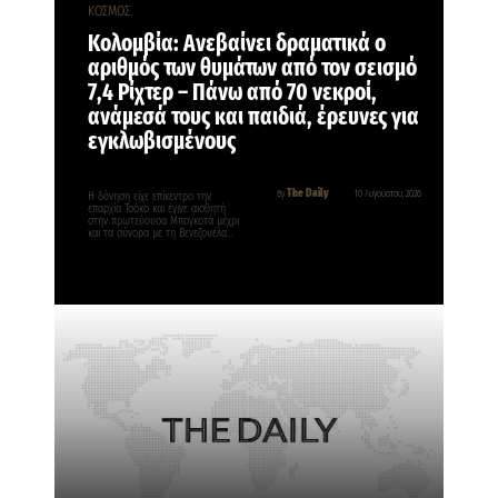
ΚΟΣΜΟΣ
Κολομβία: Ανεβαίνει δραματικά ο
αριθμός των θυμάτων από τον σεισμό
7,4 Ρίχτερ – Πάνω από 70 νεκροί,
ανάμεσά τους και παιδιά, έρευνες για
εγκλωβισμένους
The Daily
By
10 Αυγούστου, 2026
Η δόνηση είχε επίκεντρο την
επαρχία Τσόκο και έγινε αισθητή
στην πρωτεύουσα Μπογκοτά μέχρι
και τα σύνορα με τη Βενεζουέλα…