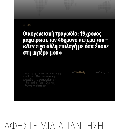
ΚΟΣΜΟΣ
Οικογενειακή τραγωδία: 19χρονος
μαχαίρωσε τον 46χρονο πατέρα του –
«Δεν είχα άλλη επιλογή με όσα έκανε
στη μητέρα μου»
The Daily
By
10 Αυγούστου, 2026
Η αιματηρή επίθεση στην περιοχή
του Τρέντο Μια οικογενειακή
τραγωδία έχει συγκλονίσει την
Ιταλία, καθώς ένας 19χρονος
φέρεται να σκότωσε…
ΑΦΗΣΤΕ ΜΙΑ ΑΠΑΝΤΗΣΗ