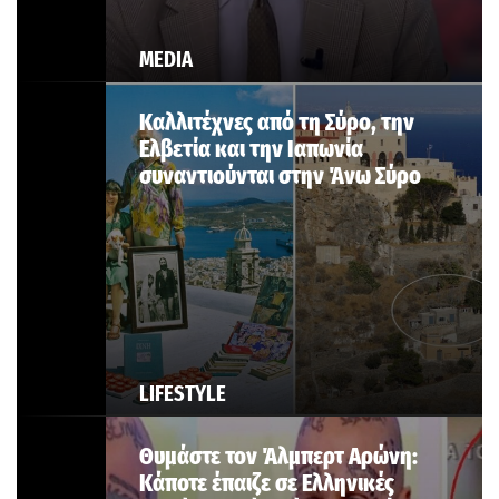
MEDIA
Καλλιτέχνες από τη Σύρο, την
Ελβετία και την Ιαπωνία
συναντιούνται στην Άνω Σύρο
LIFESTYLE
Θυμάστε τον Άλμπερτ Αρώνη:
Κάποτε έπαιζε σε Ελληνικές