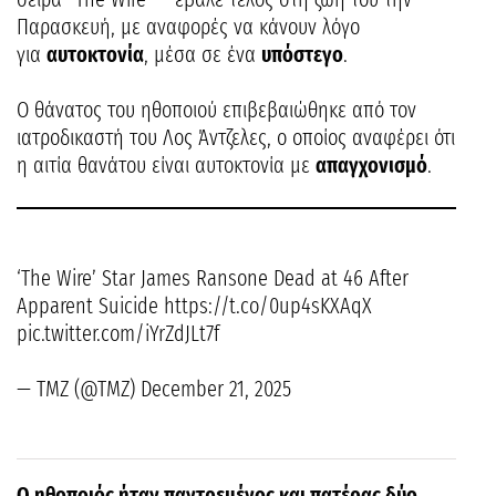
Παρασκευή, με αναφορές να κάνουν λόγο
για
αυτοκτονία
, μέσα σε ένα
υπόστεγο
.
Ο θάνατος του ηθοποιού επιβεβαιώθηκε από τον
ιατροδικαστή του Λος Άντζελες, ο οποίος αναφέρει ότι
η αιτία θανάτου είναι αυτοκτονία με
απαγχονισμό
.
‘The Wire’ Star James Ransone Dead at 46 After
Apparent Suicide https://t.co/0up4sKXAqX
pic.twitter.com/iYrZdJLt7f
— TMZ (@TMZ) December 21, 2025
Ο ηθοποιός ήταν παντρεμένος και πατέρας δύο