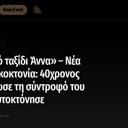
Newsfeed
 ταξίδι Άννα» – Νέα
κοκτονία: 40χρονος
σε τη σύντροφό του
υτοκτόνnσε
ρίου, 2025