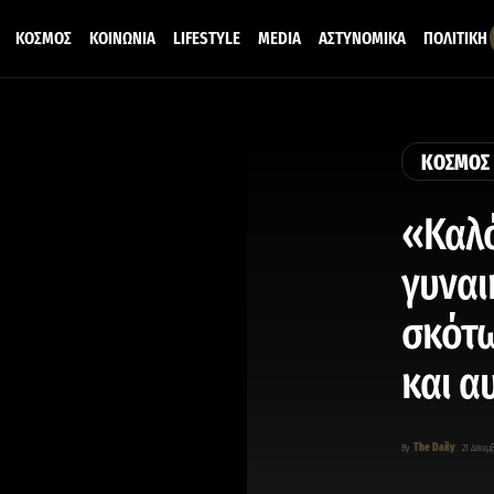
ΚΟΣΜΟΣ
ΚΟΙΝΩΝΙΑ
LIFESTYLE
MEDIA
ΑΣΤΥΝΟΜΙΚΑ
ΠΟΛΙΤΙΚΗ
ΚΟΣΜΟΣ
«Καλό
γυναι
σκότω
και α
The Daily
By
21 Δεκεμβ