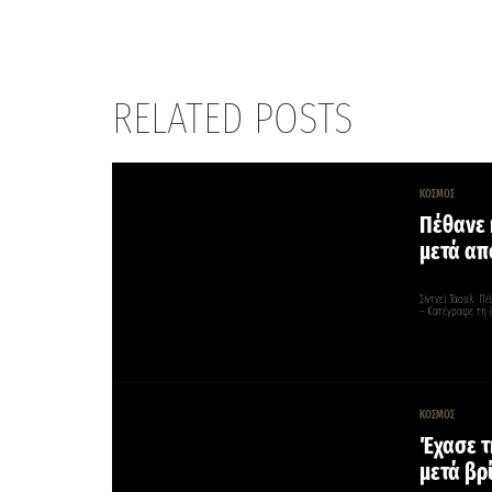
RELATED POSTS
ΚΟΣΜΟΣ
Πέθανε η
μετά απ
Σίντνεϊ Τάουλ: Π
– Kατέγραφε τη 
ΚΟΣΜΟΣ
Έχασε τη
μετά βρ