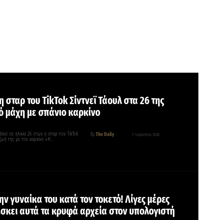
 σταρ του TikTok Σίντνεϊ Τάουλ στα 26 της
ό μάχη με σπάνιο καρκίνο
έθανε σε ηλικία 26 ετών η σταρ του TikTok
By
The Daily
7 Αυγούστου, 2026
ζωή της με τον καρκίνο «Η…
ν γυναίκα του κατά τον τοκετό! Λίγες μέρες
ίσκει αυτά τα κρυφά αρχεία στον υπολογιστή