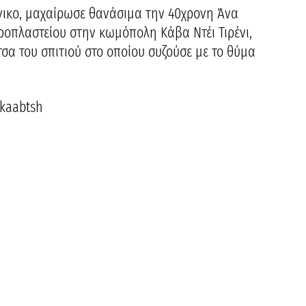
ένικο, μαχαίρωσε θανάσιμα την 40χρονη Άνα
αροπλαστείου στην κωμόπολη Κάβα Ντέι Τιρένι,
τσα του σπιτιού στο οποίου συζούσε με το θύμα