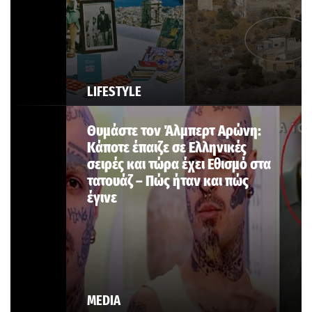
LIFESTYLE
Θυμάστε τον Άλμπερτ Αρώνη:
Κάποτε έπαιζε σε Ελληνικές
σειρές και τώρα έχει Εθισμό στα
τατουάζ – Πώς ήταν και πώς
έγινε
MEDIA