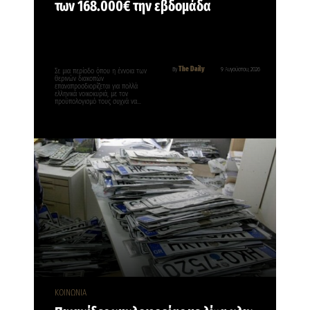
των 168.000€ την εβδομάδα
The Daily
By
9 Αυγούστου, 2026
Σε μια περίοδο όπου η έννοια των
θερινών διακοπών
επαναπροσδιορίζεται για πολλά
ελληνικά νοικοκυριά, με τον
προϋπολογισμό τους συχνά να…
ΚΟΙΝΩΝΙΑ