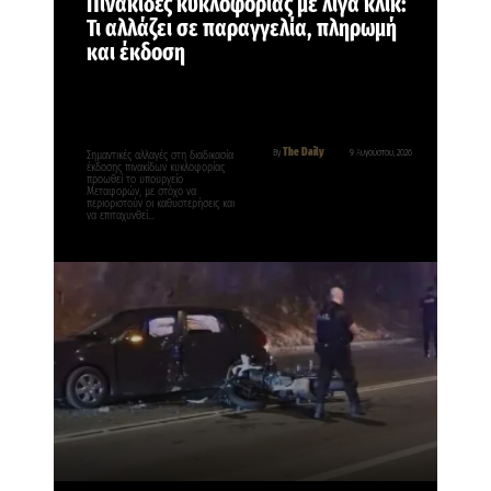
Πινακίδες κυκλοφορίας με λίγα κλικ:
Τι αλλάζει σε παραγγελία, πληρωμή
και έκδοση
The Daily
By
9 Αυγούστου, 2026
Σημαντικές αλλαγές στη διαδικασία
έκδοσης πινακίδων κυκλοφορίας
προωθεί το υπουργείο
Μεταφορών, με στόχο να
περιοριστούν οι καθυστερήσεις και
να επιταχυνθεί…