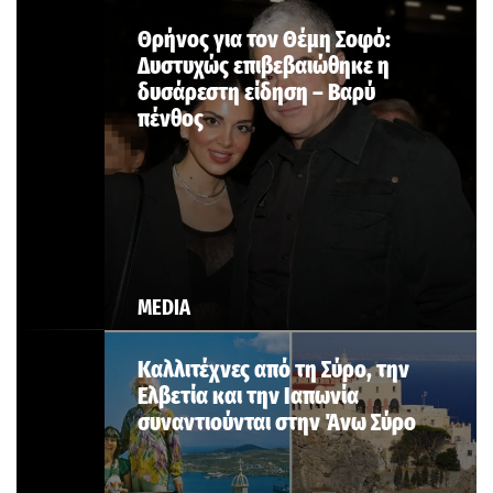
Θρήνος για τον Θέμη Σοφό:
Δυστυχώς επιβεβαιώθηκε η
δυσάρεστη είδηση – Βαρύ
πένθος
MEDIA
Καλλιτέχνες από τη Σύρο, την
Ελβετία και την Ιαπωνία
συναντιούνται στην Άνω Σύρο