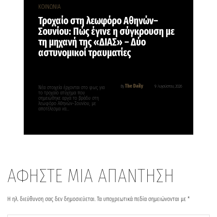
ΚΟΙΝΩΝΙΑ
Τροχαίο στη λεωφόρο Αθηνών–
Σουνίου: Πώς έγινε η σύγκρουση με
τη μηχανή της «ΔΙΑΣ» – Δύο
αστυνομικοί τραυματίες
The Daily
By
9 Αυγούστου, 2026
Νέα στοιχεία έρχονται στο φως για
το τροχαίο ατύχημα που
σημειώθηκε αργά το βράδυ στη
λεωφόρο Αθηνών–Σουνίου, με
αποτέλεσμα να…
ΑΦΗΣΤΕ ΜΙΑ ΑΠΑΝΤΗΣΗ
Η ηλ. διεύθυνση σας δεν δημοσιεύεται.
Τα υποχρεωτικά πεδία σημειώνονται με
*