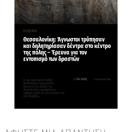
ΚΟΙΝΩΝΙΑ
Θεσσαλονίκη: Άγνωστοι τρύπησαν
και δηλητηρίασαν δέντρα στο κέντρο
της πόλης – Έρευνα για τον
εντοπισμό των δραστών
The Daily
By
8 Αυγούστου, 2026
Σε μια πρωτοφανή πράξη
βανδαλισμού προχώρησαν
άγνωστοι στο κέντρο της
Θεσσαλονίκης, προκαλώντας
σοβαρές ζημιές σε δύο δέντρα στην
οδό Βενιζέλου,…