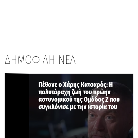
ΔΗΜΟΦΙΛΗ ΝΕΑ
Πέθανε ο Χάρης Κατσαρός: Η
πολυτάραχη ζωή του πρώην
αστυνομικού της Ομάδας Ζ που
συγκλόνισε με την ιστορία του