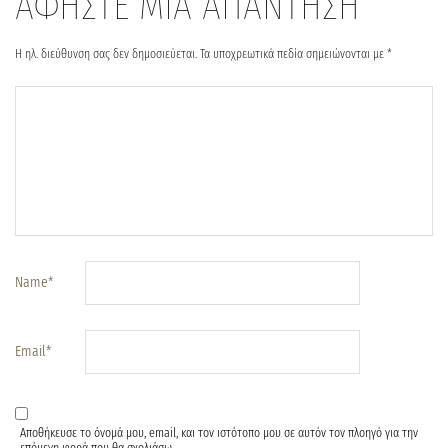
ΑΦΗΣΤΕ ΜΙΑ ΑΠΑΝΤΗΣΗ
Η ηλ. διεύθυνση σας δεν δημοσιεύεται.
Τα υποχρεωτικά πεδία σημειώνονται με
*
Name
*
Email
*
Αποθήκευσε το όνομά μου, email, και τον ιστότοπο μου σε αυτόν τον πλοηγό για την
επόμενη φορά που θα σχολιάσω.