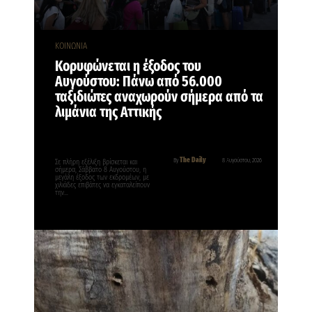
ΚΟΙΝΩΝΙΑ
Κορυφώνεται η έξοδος του
Αυγούστου: Πάνω από 56.000
ταξιδιώτες αναχωρούν σήμερα από τα
λιμάνια της Αττικής
The Daily
By
8 Αυγούστου, 2026
Σε πλήρη εξέλιξη βρίσκεται και
σήμερα, Σάββατο 8 Αυγούστου, η
μεγάλη έξοδος των εκδρομέων, με
χιλιάδες επιβάτες να εγκαταλείπουν
την…