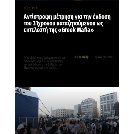
ΚΟΙΝΩΝΙΑ
Αντίστροφη μέτρηση για την έκδοση
του 31χρονου καταζητούμενου ως
εκτελεστή της «Greek Mafia»
The Daily
By
8 Αυγούστου, 2026
Σε περίπου ένα μήνα αναμένεται να
έχουν ολοκληρωθεί οι διαδικασίες
για την έκδοση στην Ελλάδα του
31χρονου ομογενή, ο οποίος…