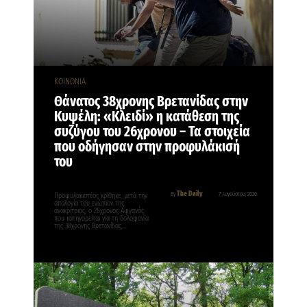
ΚΟΙΝΩΝΙΑ
Θάνατος 38χρονης Βρετανίδας στην
Κυψέλη: «Κλειδί» η κατάθεση της
συζύγου του 26χρονου – Τα στοιχεία
που οδήγησαν στην προφυλάκισή
του
The Daily
By
7 Αυγούστου, 2026
Προφυλακιστέος κρίθηκε, μετά την
απολογία του ενώπιον της
ανακρίτριας, ο 26χρονος Αφγανός
που κατηγορείται για τη δολοφονία
της 38χρονης Βρετανίδας,…