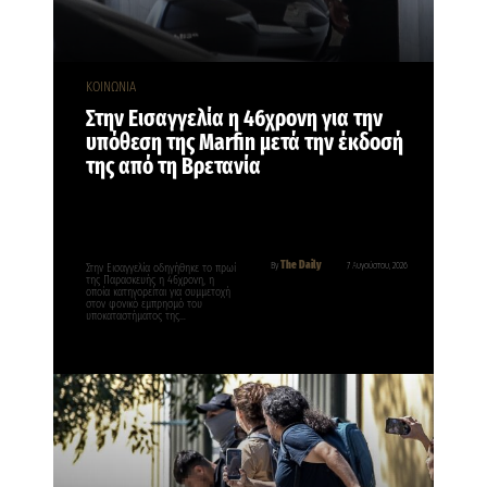
ΚΟΙΝΩΝΙΑ
Στην Εισαγγελία η 46χρονη για την
υπόθεση της Marfin μετά την έκδοσή
της από τη Βρετανία
The Daily
By
7 Αυγούστου, 2026
Στην Εισαγγελία οδηγήθηκε το πρωί
της Παρασκευής η 46χρονη, η
οποία κατηγορείται για συμμετοχή
στον φονικό εμπρησμό του
υποκαταστήματος της…