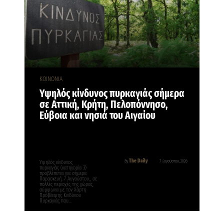
ΚΟΙΝΩΝΙΑ
Υψηλός κίνδυνος πυρκαγιάς σήμερα
σε Αττική, Κρήτη, Πελοπόννησο,
Εύβοια και νησιά του Αιγαίου
The Daily
By
7 Αυγούστου, 2026
Υψηλός κίνδυνος
πυρκαγιάς (κατηγορία 3)
προβλέπεται για σήμερα
Παρασκευή, 7 Αυγούστου,, σε
πολλές περιοχές της χώρας,
σύμφωνα με τον Χάρτη
Πρόβλεψης Κινδύνου
Πυρκαγιάς που…