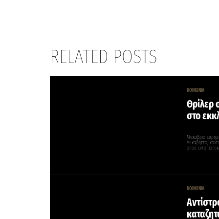
RELATED POSTS
ΚΟΙΝΩΝΙΑ
Θρίλερ 
στο εκκ
Μακάβριο εύρημ
Λυκαβηττό, κοντ
όπου εντοπίστηκ
ΚΟΙΝΩΝΙΑ
Αντίστρ
καταζητ