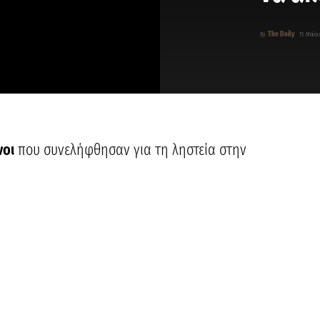
The Daily
By
15 Μαΐου
νοι
που συνελήφθησαν για τη ληστεία στην