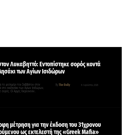
στον Λυκαβηττό: Εντοπίστηκε σορός κοντά
λησάκι των Αγίων Ισιδώρων
α το μεσημέρι του Σαββάτου στον
By
The Daily
8 Αυγούστου, 2026
ά στο εκκλησάκι των Αγίων Ισιδώρων,
ε σορός. Οι Αρχές διερευνούν…
οφη μέτρηση για την έκδοση του 31χρονου
ούμενου ως εκτελεστή της «Greek Mafia»