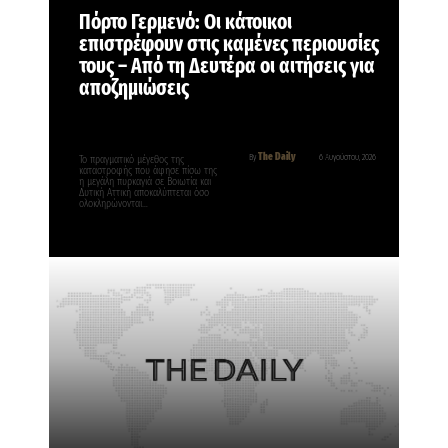
Πόρτο Γερμενό: Οι κάτοικοι
επιστρέφουν στις καμένες περιουσίες
τους – Aπό τη Δευτέρα οι αιτήσεις για
αποζημιώσεις
The Daily
By
6 Αυγούστου, 2026
Το πραγματικό μέγεθος της
καταστροφής που άφησε πίσω της
η μεγάλη πυρκαγιά σε Βοιωτία και
Δυτική Αττική αποκαλύπτεται όσο
ολοκληρώνονται…