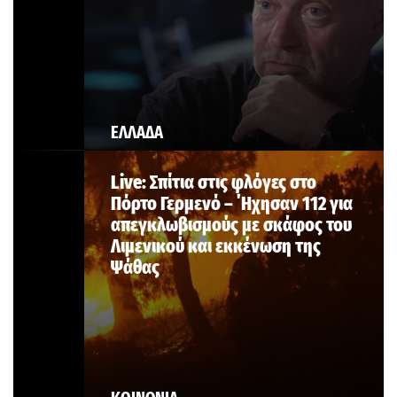
ΕΛΛΑΔΑ
Live: Σπίτια στις φλόγες στο
Πόρτο Γερμενό – ΄Ηχησαν 112 για
απεγκλωβισμούς με σκάφος του
Λιμενικού και εκκένωση της
Ψάθας