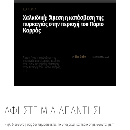
ΚΟΙΝΩΝΙΑ
Χαλκιδική: Άμεση η κατάσβεση της
πυρκαγιάς στην περιοχή του Πόρτο
Καρράς
The Daily
By
6 Αυγούστου, 2026
Άμεση ήταν η κατάσβεση της
πυρκαγιάς που ξέσπασε, περίπου
στις 15:45, σε χαμηλή βλάστηση
στην περιοχή του Πόρτο Καρράς,
στη…
ΑΦΗΣΤΕ ΜΙΑ ΑΠΑΝΤΗΣΗ
Η ηλ. διεύθυνση σας δεν δημοσιεύεται.
Τα υποχρεωτικά πεδία σημειώνονται με
*