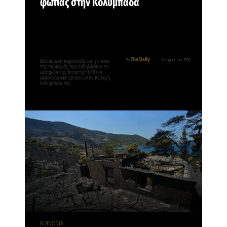
φωτιάς στην Κολυμπάδα
The Daily
By
6 Αυγούστου, 2026
Βελτιωμένη παρουσιάζεται η εικόνα
της πυρκαγιάς που εκδηλώθηκε το
μεσημέρι της Τετάρτης (6/8) σε
αγροτοδασική έκταση στην περιοχή
Κολυμπάδα της…
ΚΟΙΝΩΝΙΑ