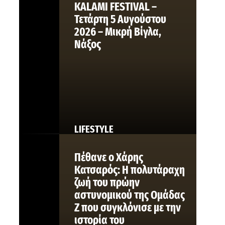
KALAMI FESTIVAL –
Τετάρτη 5 Αυγούστου
2026 – Μικρή Βίγλα,
Νάξος
LIFESTYLE
Πέθανε ο Χάρης
Κατσαρός: Η πολυτάραχη
ζωή του πρώην
αστυνομικού της Ομάδας
Ζ που συγκλόνισε με την
ιστορία του