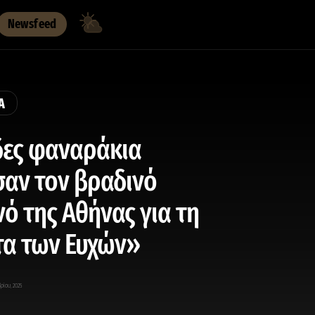
Newsfeed
Α
δες φαναράκια
αν τον βραδινό
ό της Αθήνας για τη
α των Ευχών»
ρίου, 2025