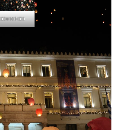
ÁËÊÉÏÐÏÕËÏÓ ÍÉÊÏÓ