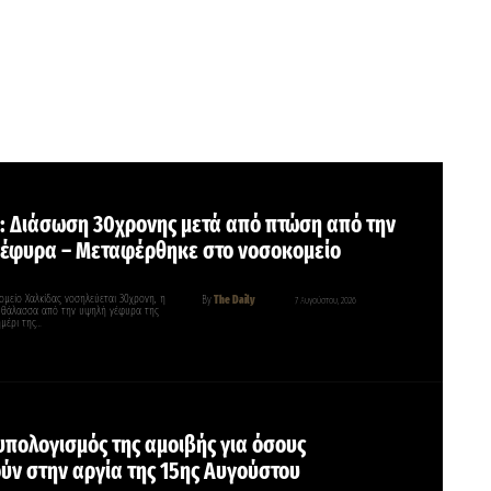
: Διάσωση 30χρονης μετά από πτώση από την
έφυρα – Μεταφέρθηκε στο νοσοκομείο
ομείο Χαλκίδας νοσηλεύεται 30χρονη, η
By
The Daily
7 Αυγούστου, 2026
 θάλασσα από την υψηλή γέφυρα της
ημέρι της…
 υπολογισμός της αμοιβής για όσους
ύν στην αργία της 15ης Αυγούστου