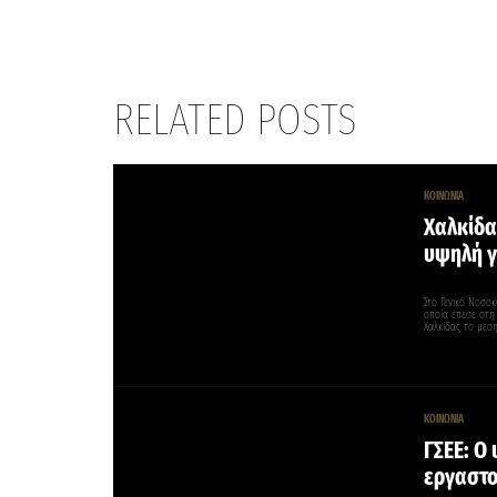
RELATED POSTS
ΚΟΙΝΩΝΙΑ
Χαλκίδα
υψηλή γ
Στο Γενικό Νοσοκ
οποία έπεσε στη
Χαλκίδας το μεσ
ΚΟΙΝΩΝΙΑ
ΓΣΕΕ: Ο
εργαστο