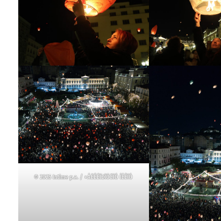
© 2025 Intime p.a. / ×ÁËÊÉÏÐÏÕËÏÓ ÍÉÊÏÓ