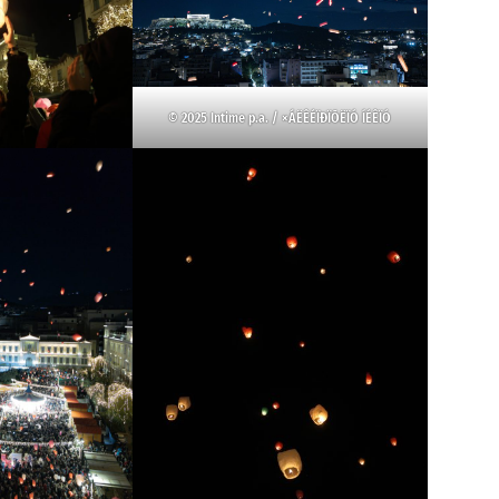
© 2025 Intime p.a. / ×ÁËÊÉÏÐÏÕËÏÓ ÍÉÊÏÓ