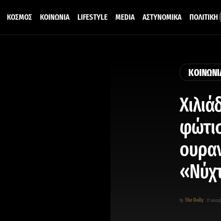
ΚΟΣΜΟΣ
ΚΟΙΝΩΝΙΑ
LIFESTYLE
MEDIA
ΑΣΤΥΝΟΜΙΚΑ
ΠΟΛΙΤΙΚΗ
ΚΟΙΝΩΝΙ
Χιλιά
φώτισ
ουραν
«Νύχτ
The Daily
By
27 Δεκεμβ