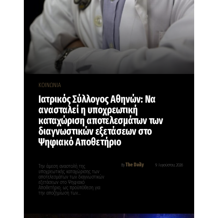
ΚΟΙΝΩΝΙΑ
Ιατρικός Σύλλογος Αθηνών: Να
ανασταλεί η υποχρεωτική
καταχώριση αποτελεσμάτων των
διαγνωστικών εξετάσεων στο
Ψηφιακό Αποθετήριο
The Daily
By
9 Αυγούστου, 2026
Την άμεση αναστολή της
υποχρεωτικής καταχώρισης των
αποτελεσμάτων των διαγνωστικών
εξετάσεων στο Ψηφιακό
Αποθετήριο, ως προϋπόθεση για
την αποζημίωση των…