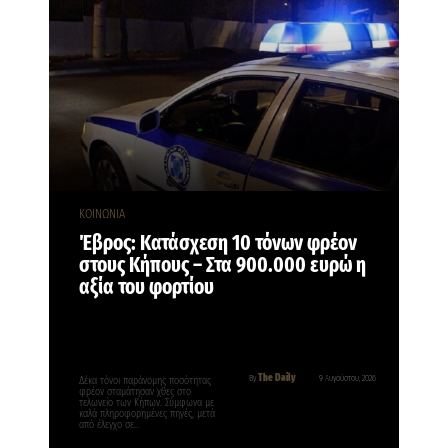
ΚΟΙΝΩΝΙΑ
Έβρος: Κατάσχεση 10 τόνων φρέον
στους Κήπους – Στα 900.000 ευρώ η
αξία του φορτίου
The Daily
By
9 Αυγούστου, 2026
Δέκα τόνοι παράνομης ποσότητας
φρέον σταμάτησαν χθες στο
τελωνείο των Κήπων. Σύμφωνα με
καλά πληροφορημένες πηγές, μετά
από έλεγχο σε…