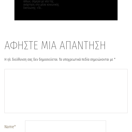
άλλων, σήμερα με νέα της
ανάρτηση στα μέσα κοινωνικής
δικτύωσης: «Το…
ΑΦΗΣΤΕ ΜΙΑ ΑΠΑΝΤΗΣΗ
Η ηλ. διεύθυνση σας δεν δημοσιεύεται.
Τα υποχρεωτικά πεδία σημειώνονται με
*
Name
*