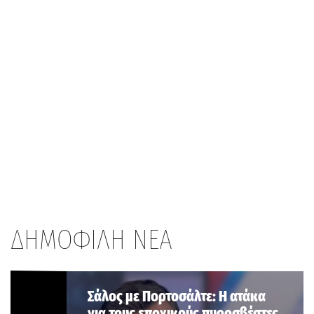
ΔΗΜΟΦΙΛΗ ΝΕΑ
Σάλος με Πορτοσάλτε: Η ατάκα
για τους εποχικούς πυροσβέστες