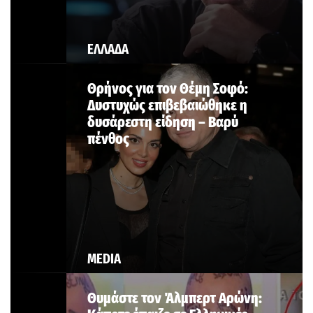
ΕΛΛΑΔΑ
Θρήνος για τον Θέμη Σοφό:
Δυστυχώς επιβεβαιώθηκε η
δυσάρεστη είδηση – Βαρύ
πένθος
MEDIA
Θυμάστε τον Άλμπερτ Αρώνη: