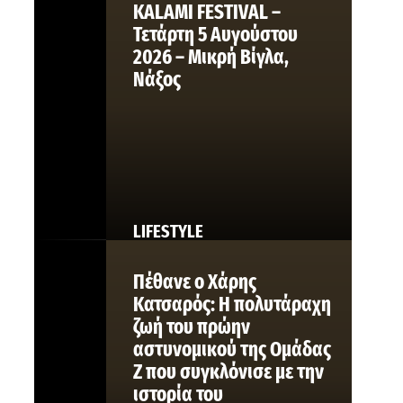
KALAMI FESTIVAL –
Τετάρτη 5 Αυγούστου
2026 – Μικρή Βίγλα,
Νάξος
LIFESTYLE
Πέθανε ο Χάρης
Κατσαρός: Η πολυτάραχη
ζωή του πρώην
αστυνομικού της Ομάδας
Ζ που συγκλόνισε με την
ιστορία του