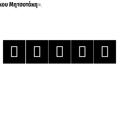
κου Μητσοτάκη
».