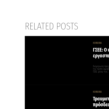
RELATED POSTS
ΚΟΙΝΩΝΙΑ
ΓΣΕΕ: Ο
εργαστο
Ενημέρωση προς 
τον τρόπο αμοιβ
ΓΣΕΕ, μέσω του…
ΚΟΙΝΩΝΙΑ
Τραυματ
πρόσδεσ