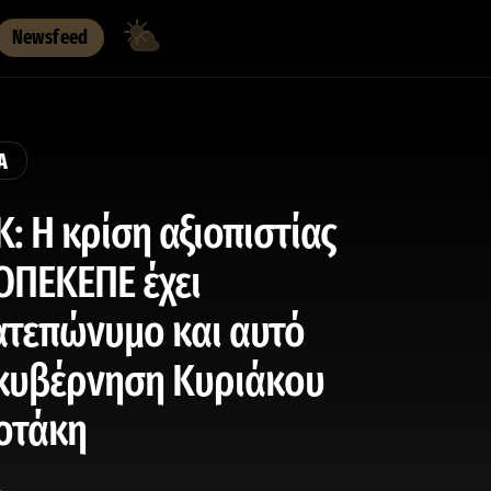
Newsfeed
Α
: H κρίση αξιοπιστίας
ΟΠΕΚΕΠΕ έχει
τεπώνυμο και αυτό
 κυβέρνηση Κυριάκου
οτάκη