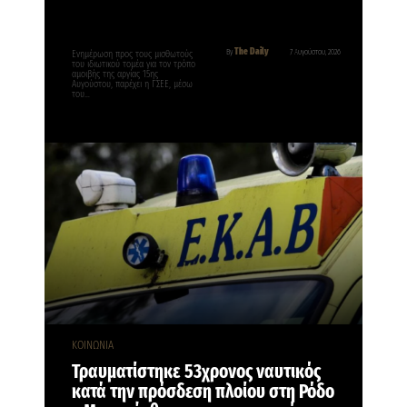
The Daily
By
7 Αυγούστου, 2026
Ενημέρωση προς τους μισθωτούς
του ιδιωτικού τομέα για τον τρόπο
αμοιβής της αργίας 15ης
Αυγούστου, παρέχει η ΓΣΕΕ, μέσω
του…
ΚΟΙΝΩΝΙΑ
Τραυματίστηκε 53χρονος ναυτικός
κατά την πρόσδεση πλοίου στη Ρόδο