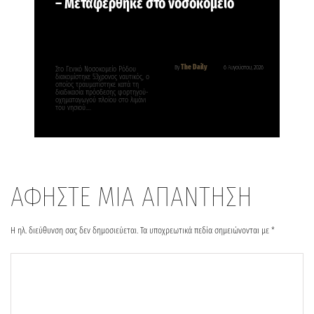
– Μεταφέρθηκε στο νοσοκομείο
The Daily
By
6 Αυγούστου, 2026
Στο Γενικό Νοσοκομείο Ρόδου
διακομίστηκε 53χρονος ναυτικός, ο
οποίος τραυματίστηκε κατά τη
διαδικασία πρόσδεσης φορτηγού-
οχηματαγωγού πλοίου στο λιμάνι
του νησιού….
ΑΦΗΣΤΕ ΜΙΑ ΑΠΑΝΤΗΣΗ
Η ηλ. διεύθυνση σας δεν δημοσιεύεται.
Τα υποχρεωτικά πεδία σημειώνονται με
*