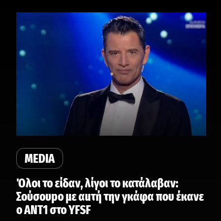
MEDIA
Όλοι το είδαν, λίγοι το κατάλαβαν:
Σούσουpo με αuτή την γκάφα που έκανε
ο ΑΝΤ1 στο YFSF