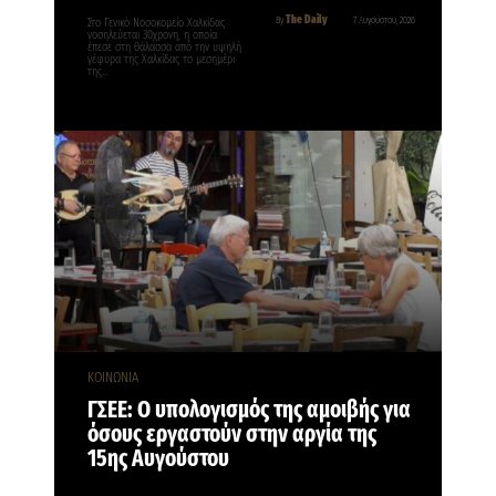
The Daily
By
7 Αυγούστου, 2026
Στο Γενικό Νοσοκομείο Χαλκίδας
νοσηλεύεται 30χρονη, η οποία
έπεσε στη θάλασσα από την υψηλή
γέφυρα της Χαλκίδας το μεσημέρι
της…
ΚΟΙΝΩΝΙΑ
ΓΣΕΕ: Ο υπολογισμός της αμοιβής για
όσους εργαστούν στην αργία της
15ης Αυγούστου