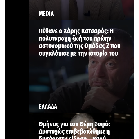
MEDIA
Πέθανε ο Χάρης Κατσαρός: Η
πολυτάραχη ζωή του πρώην
αστυνομικού της Ομάδας Ζ που
συγκλόνισε με την ιστορία του
ΕΛΛΑΔΑ
Θρήνος για τον Θέμη Σοφό:
Δυστυχώς επιβεβαιώθηκε η
δυσάρεστη είδηση – Βαρύ