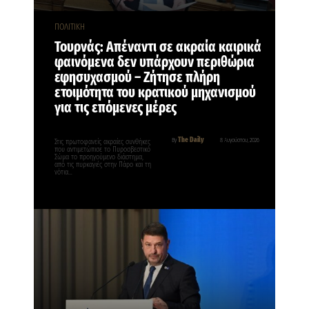
ΠΟΛΙΤΙΚΗ
Τουρνάς: Απέναντι σε ακραία καιρικά
φαινόμενα δεν υπάρχουν περιθώρια
εφησυχασμού – Ζήτησε πλήρη
ετοιμότητα του κρατικού μηχανισμού
για τις επόμενες μέρες
The Daily
By
8 Αυγούστου, 2026
Στις πρωτοφανείς ακραίες συνθήκες
που αντιμετώπισε το Πυροσβεστικό
Σώμα το προηγούμενο διάστημα,
από τις πυρκαγιές στην Πάρο και τη
νότια…