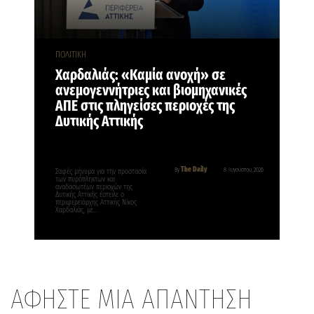
ΠΟΛΙΤΙΚΗ
Χαρδαλιάς: «Καμία ανοχή» σε
ανεμογεννήτριες και βιομηχανικές
ΑΠΕ στις πληγείσες περιοχές της
Δυτικής Αττικής
The Daily
By
8 Αυγούστου, 2026
Σαφές μήνυμα για την προστασία
των πυρόπληκτων και
αναδασωτέων περιοχών της
Δυτικής Αττικής έστειλε ο
περιφερειάρχης Αττικής Νίκος
Χαρδαλιάς, με…
ΑΦΗΣΤΕ ΜΙΑ ΑΠΑΝΤΗΣΗ