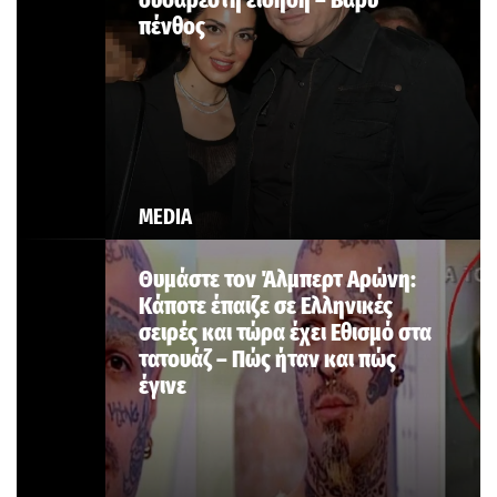
πένθος
MEDIA
Θυμάστε τον Άλμπερτ Αρώνη:
Κάποτε έπαιζε σε Ελληνικές
σειρές και τώρα έχει Εθισμό στα
τατουάζ – Πώς ήταν και πώς
έγινε