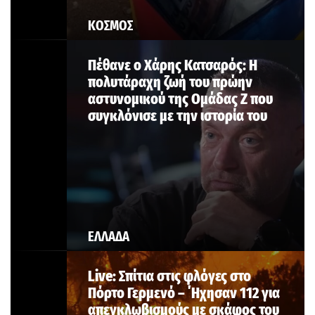
ΚΟΣΜΟΣ
Πέθανε ο Χάρης Κατσαρός: Η
πολυτάραχη ζωή του πρώην
αστυνομικού της Ομάδας Ζ που
συγκλόνισε με την ιστορία του
ΕΛΛΑΔΑ
Live: Σπίτια στις φλόγες στο
Πόρτο Γερμενό – ΄Ηχησαν 112 για
απεγκλωβισμούς με σκάφος του