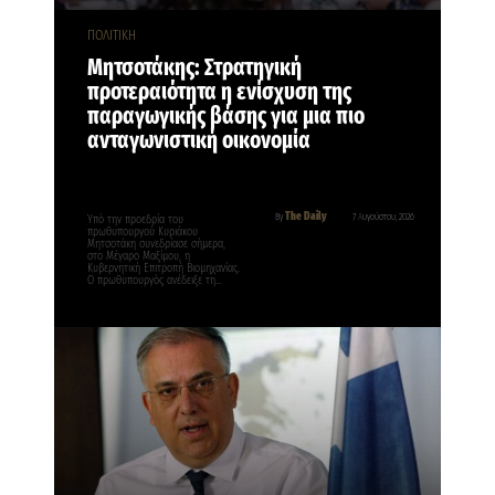
ΠΟΛΙΤΙΚΗ
Μητσοτάκης: Στρατηγική
προτεραιότητα η ενίσχυση της
παραγωγικής βάσης για μια πιο
ανταγωνιστική οικονομία
The Daily
By
7 Αυγούστου, 2026
Υπό την προεδρία του
πρωθυπουργού Κυριάκου
Μητσοτάκη συνεδρίασε σήμερα,
στο Μέγαρο Μαξίμου, η
Κυβερνητική Επιτροπή Βιομηχανίας.
Ο πρωθυπουργός ανέδειξε τη…