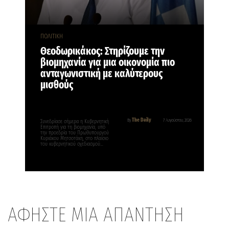
ΠΟΛΙΤΙΚΗ
Θεοδωρικάκος: Στηρίζουμε την
βιομηχανία για μια οικονομία πιο
ανταγωνιστική με καλύτερους
μισθούς
The Daily
By
7 Αυγούστου, 2026
Συνεδρίασε σήμερα η Κυβερνητική
Επιτροπή για τη βιομηχανία, υπό
την προεδρία του Πρωθυπουργού
Κυριάκου Μητσοτάκη, στο πλαίσιο
του κυβερνητικού σχεδιασμού…
ΑΦΗΣΤΕ ΜΙΑ ΑΠΑΝΤΗΣΗ