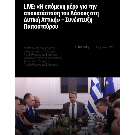
LIVE: «Η επόμενη μέρα για την
αποκατάσταση του Δάσους στη
Δυτική Αττική» – Συνέντευξη
Παπασταύρου
The Daily
By
7 Αυγούστου, 2026
Σε απευθείας σύνδεση του
ertnews.gr με το Υπουργείο
Περιβάλλοντος και Ενέργειας
παρακολουθήστε τη συνέντευξη
Τύπου του Υπουργού
Περιβάλλοντος και Ενέργειας…