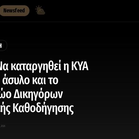
Newsfeed
Η
Να καταργηθεί η ΚΥΑ
ο άσυλο και το
ώο Δικηγόρων
κής Καθοδήγησης
, 2026