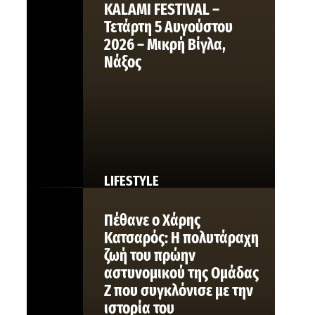
KALAMI FESTIVAL –
Τετάρτη 5 Αυγούστου
2026 – Μικρή Βίγλα,
Νάξος
LIFESTYLE
Πέθανε ο Χάρης
Κατσαρός: Η πολυτάραχη
ζωή του πρώην
αστυνομικού της Ομάδας
Ζ που συγκλόνισε με την
ιστορία του