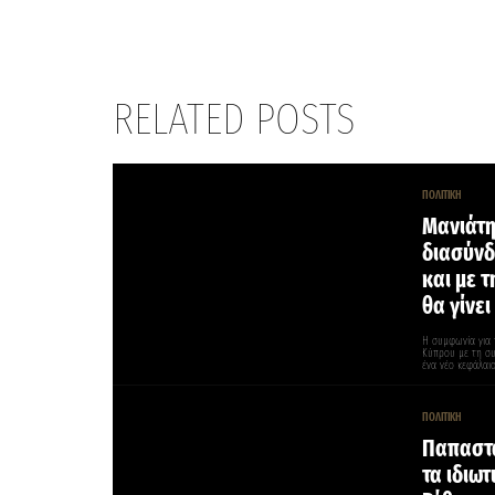
RELATED POSTS
ΠΟΛΙΤΙΚΗ
Μανιάτη
διασύνδ
και με τ
θα γίνει
Η συμφωνία για 
Κύπρου με τη συ
ένα νέο κεφάλαιο
ΠΟΛΙΤΙΚΗ
Παπαστα
τα ιδιωτ