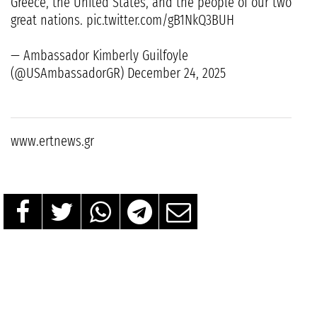
Greece, the United States, and the people of our two
great nations. pic.twitter.com/gB1NkQ3BUH
— Ambassador Kimberly Guilfoyle
(@USAmbassadorGR) December 24, 2025
www.ertnews.gr