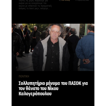
The Daily
By
9 Αυγούστου, 2026
«Αυτές τις μέρες παίρνουμε μια
ανάσα για να συνεχίσουμε τον
αγώνα με επίκεντρο τις πραγματικές
ανάγκες το λαού μας», ανέφερε…
ΠΟΛΙΤΙΚΗ
Συλλυπητήριο μήνυμα του ΠΑΣΟΚ για
τον θάνατο του Νίκου
Καλογερόπουλου