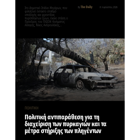
The Daily
By
8 Αυγούστου, 2026
Στο Δημοτικό Στάδιο Μεγάρων, που
φιλοξενεί έκτακτο σταθμό
υποδοχής και φροντίδας
πυρόπληκτων ζώων, έκανε στάση ο
Πρόεδρος του ΠΑΣΟΚ-Κινήματος
Αλλαγής, Νίκος Ανδρουλάκης,…
ΠΟΛΙΤΙΚΗ
Πολιτική αντιπαράθεση για τη
διαχείριση των πυρκαγιών και τα
μέτρα στήριξης των πληγέντων