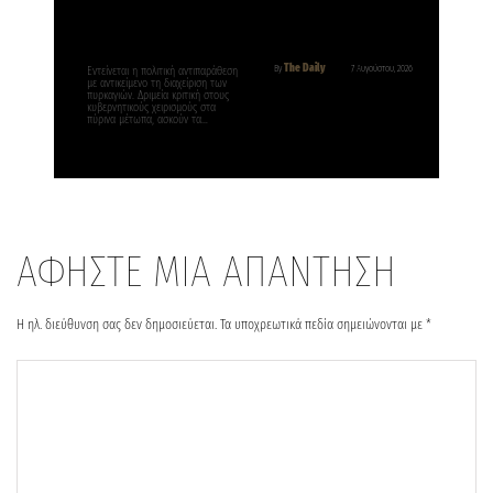
The Daily
By
7 Αυγούστου, 2026
Εντείνεται η πολιτική αντιπαράθεση
με αντικείμενο τη διαχείριση των
πυρκαγιών. Δριμεία κριτική στους
κυβερνητικούς χειρισμούς στα
πύρινα μέτωπα, ασκούν τα…
ΑΦΗΣΤΕ ΜΙΑ ΑΠΑΝΤΗΣΗ
Η ηλ. διεύθυνση σας δεν δημοσιεύεται.
Τα υποχρεωτικά πεδία σημειώνονται με
*