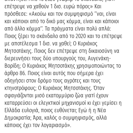
επέτρεψε να χαθούν 1 δισ. ευρώ πόροι;» Και
πρόσθεσε: «Ακούω και τον συμψηφισμό ‘’ναι, είναι
και κάποιοι από το δικό μας κόμμα, είναι και κάποιοι
από άλλο κόμμα’’. Τα πράγματα είναι πολύ απλά:
Ποιος ξέρει το σκάνδαλο από το 2020 και το επέτρεψε
με αποτέλεσμα 1 δισ. να χαθεί; Ο Κυριάκος
Μητσοτάκης. Ποιος δεν επέτρεψε στη δικαιοσύνη να
διερευνήσει τους δύο υπουργούς του, Αυγενάκη-
Βορίδη; Ο Κυριάκος Μητσοτάκης χρησιμοποιώντας το
άρθρο 86. Ποιος είναι αυτός που σήμερα έχει
οδηγήσει στον δρόμο τους αγρότες και τους
κτηνοτρόφους; Ο Κυριάκος Μητσοτάκης. Όταν
σφαγιάζονται μισό εκατομμύριο ζώα γιατί έχουν
καταρρεύσει οι ελεγκτικοί μηχανισμοί κι έχει γεμίσει η
Ελλάδα ευλογιά, ποιος ευθύνεται; Εγώ ή η Νέα
Δημοκρατία; Άρα, καλός ο συμψηφισμός, αλλά
κάποιος έχει τον λογαριασμό».