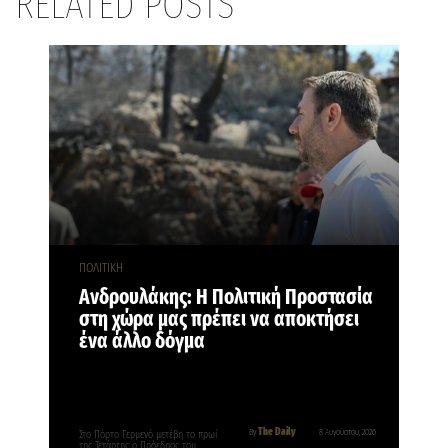
RELATED POSTS
ΠΟΛΙΤΙΚΗ
Ανδρουλάκης: Η Πολιτική Προστασία
στη χώρα μας πρέπει να αποκτήσει
ένα άλλο δόγμα
The Daily
By
8 Αυγούστου, 2026
Στο Πόρτο Γερμενό μετέβη το πρωί
της Τετάρτης ο Πρόεδρος του