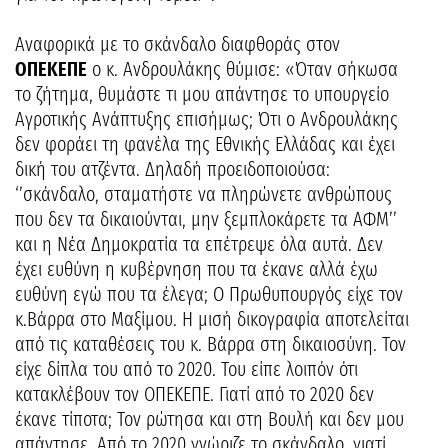
Αναφορικά με το σκάνδαλο διαφθοράς στον
ΟΠΕΚΕΠΕ
ο κ. Ανδρουλάκης θύμισε: «Όταν σήκωσα
το ζήτημα, θυμάστε τι μου απάντησε το υπουργείο
Αγροτικής Ανάπτυξης επισήμως; Ότι ο Ανδρουλάκης
δεν φοράει τη φανέλα της Εθνικής Ελλάδας και έχει
δική του ατζέντα. Δηλαδή προειδοποιούσα:
‘’σκάνδαλο, σταματήστε να πληρώνετε ανθρώπους
που δεν τα δικαιούνται, μην ξεμπλοκάρετε τα ΑΦΜ’’
και η Νέα Δημοκρατία τα επέτρεψε όλα αυτά. Δεν
έχει ευθύνη η κυβέρνηση που τα έκανε αλλά έχω
ευθύνη εγώ που τα έλεγα; Ο Πρωθυπουργός είχε τον
κ.Βάρρα στο Μαξίμου. Η μισή δικογραφία αποτελείται
από τις καταθέσεις του κ. Βάρρα στη δικαιοσύνη. Τον
είχε δίπλα του από το 2020. Του είπε λοιπόν ότι
κατακλέβουν τον ΟΠΕΚΕΠΕ. Γιατί από το 2020 δεν
έκανε τίποτα; Τον ρώτησα και στη Βουλή και δεν μου
απάντησε. Από το 2020 γνώριζε το σκάνδαλο, γιατί