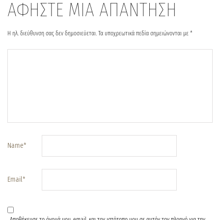
ΑΦΗΣΤΕ ΜΙΑ ΑΠΑΝΤΗΣΗ
Η ηλ. διεύθυνση σας δεν δημοσιεύεται.
Τα υποχρεωτικά πεδία σημειώνονται με
*
Name
*
Email
*
Αποθήκευσε το όνομά μου, email, και τον ιστότοπο μου σε αυτόν τον πλοηγό για την