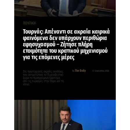
ΠΟΛΙΤΙΚΗ
Τουρνάς: Απέναντι σε ακραία καιρικά
φαινόμενα δεν υπάρχουν περιθώρια
εφησυχασμού – Ζήτησε πλήρη
ετοιμότητα του κρατικού μηχανισμού
για τις επόμενες μέρες
The Daily
By
8 Αυγούστου, 2026
Στις πρωτοφανείς ακραίες συνθήκες
που αντιμετώπισε το Πυροσβεστικό
Σώμα το προηγούμενο διάστημα,
από τις πυρκαγιές στην Πάρο και τη
νότια…