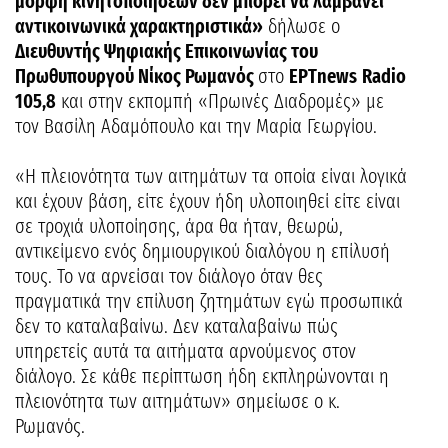
μορφή κινητοποιήσεων δεν μπορεί να λαμβάνει
αντικοινωνικά χαρακτηριστικά»
δήλωσε ο
Διευθυντής Ψηφιακής Επικοινωνίας του
Πρωθυπουργού Νίκος Ρωμανός
στο
ΕΡΤnews
Radio
105,8
και στην εκπομπή «Πρωινές Διαδρομές» με
τον Βασίλη Αδαμόπουλο και την Μαρία Γεωργίου.
«Η πλειονότητα των αιτημάτων τα οποία είναι λογικά
και έχουν βάση, είτε έχουν ήδη υλοποιηθεί είτε είναι
σε τροχιά υλοποίησης, άρα θα ήταν, θεωρώ,
αντικείμενο ενός δημιουργικού διαλόγου η επίλυσή
τους. Το να αρνείσαι τον διάλογο όταν θες
πραγματικά την επίλυση ζητημάτων εγώ προσωπικά
δεν το καταλαβαίνω. Δεν καταλαβαίνω πώς
υπηρετείς αυτά τα αιτήματα αρνούμενος στον
διάλογο. Σε κάθε περίπτωση ήδη εκπληρώνονται η
πλειονότητα των αιτημάτων» σημείωσε ο κ.
Ρωμανός.