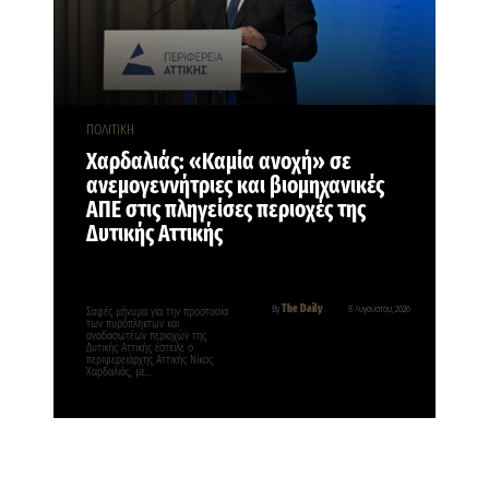
ΠΟΛΙΤΙΚΗ
Χαρδαλιάς: «Καμία ανοχή» σε
ανεμογεννήτριες και βιομηχανικές
ΑΠΕ στις πληγείσες περιοχές της
Δυτικής Αττικής
The Daily
By
8 Αυγούστου, 2026
Σαφές μήνυμα για την προστασία
των πυρόπληκτων και
αναδασωτέων περιοχών της
Δυτικής Αττικής έστειλε ο
περιφερειάρχης Αττικής Νίκος
Χαρδαλιάς, με…