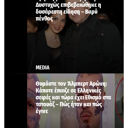
Δυστυχώς επιβεβαιώθηκε η
δυσάρεστη είδηση – Βαρύ
πένθος
MEDIA
Θυμάστε τον Άλμπερτ Αρώνη:
Κάποτε έπαιζε σε Ελληνικές
σειρές και τώρα έχει Εθισμό στα
τατουάζ – Πώς ήταν και πώς
έγινε