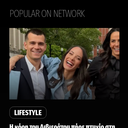
POPULAR ON NETWORK
THE DAILY
LIFESTYLE
Η κόρη του Λιβιεράτου πήρε πτυχίο στη