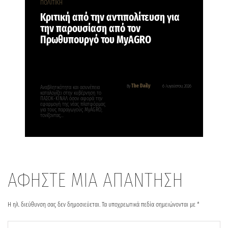
ΠΟΛΙΤΙΚΗ
Κριτική από την αντιπολίτευση για
την παρουσίαση από τον
Πρωθυπουργό του MyAGRO
The Daily
By
6 Αυγούστου, 2026
Αναβλητικότητα και ασυνέπεια
καταλογίζει στην κυβέρνηση το
ΠΑΣΟΚ-ΚΙΝΑΛ όσον αφορά την
εφαρμογή της νέας πλατφόρμας
για τους παραγωγούς MyAGRO,
τονίζοντας…
ΑΦΗΣΤΕ ΜΙΑ ΑΠΑΝΤΗΣΗ
Η ηλ. διεύθυνση σας δεν δημοσιεύεται.
Τα υποχρεωτικά πεδία σημειώνονται με
*