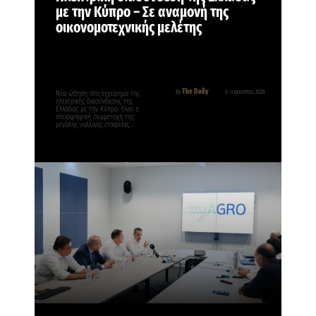
με την Κύπρο – Σε αναμονή της
οικονομοτεχνικής μελέτης
The Daily
By
6 Αυγούστου, 2026
Νέα ώθηση στο εγχείρημα της
ηλεκτρικής διασύνδεσης της
Ελλάδας με την Κύπρο, δίνει η
πλειοψηφική συμμετοχή της
μεγάλης γαλλικής εταιρείας…