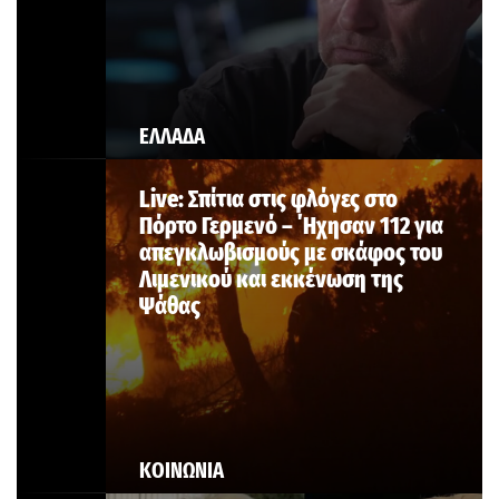
ΕΛΛΑΔΑ
Live: Σπίτια στις φλόγες στο
Πόρτο Γερμενό – ΄Ηχησαν 112 για
απεγκλωβισμούς με σκάφος του
Λιμενικού και εκκένωση της
Ψάθας
ΚΟΙΝΩΝΙΑ