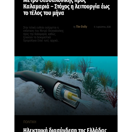
Μετρό Θεσσαλονίκης προς
Καλαμαριά – Στόχος η λειτουργία έως
το τέλος του μήνα
The Daily
By
6 Αυγούστου, 2026
Στην τελική ευθεία εισέρχεται η
επέκταση του Μετρό Θεσσαλονίκης
προς την Καλαμαριά, καθώς
ξεκινούν τα δοκιμαστικά
δρομολόγια (trial run), αρχικά…
ΠΟΛΙΤΙΚΗ
Ηλεκτρική διασύνδεση της Ελλάδας