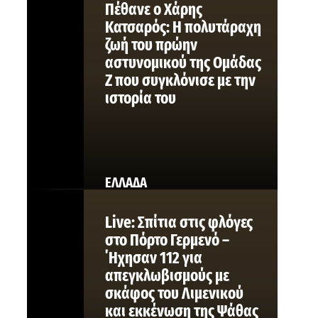
Πέθανε ο Χάρης
Κατσαρός: Η πολυτάραχη
ζωή του πρώην
αστυνομικού της Ομάδας
Ζ που συγκλόνισε με την
ιστορία του
ΕΛΛΑΔΑ
Live: Σπίτια στις φλόγες
στο Πόρτο Γερμενό –
΄Ηχησαν 112 για
απεγκλωβισμούς με
σκάφος του Λιμενικού
και εκκένωση της Ψάθας