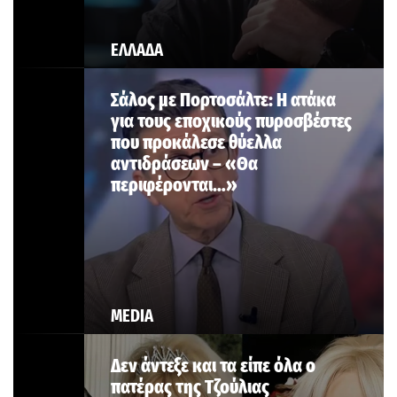
ΕΛΛΑΔΑ
Σάλος με Πορτοσάλτε: Η ατάκα
για τους εποχικούς πυροσβέστες
που προκάλεσε θύελλα
αντιδράσεων – «Θα
περιφέρονται…»
MEDIA
Δεν άντεξε και τα είπε όλα ο
πατέρας της Τζούλιας