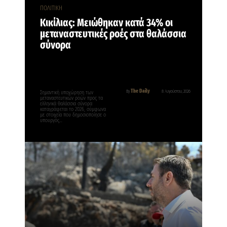
ΠΟΛΙΤΙΚΗ
Κικίλιας: Μειώθηκαν κατά 34% οι
μεταναστευτικές ροές στα θαλάσσια
σύνορα
The Daily
By
8 Αυγούστου, 2026
Σημαντική υποχώρηση των
μεταναστευτικών ροών προς τα
ελληνικά θαλάσσια σύνορα
καταγράφεται το 2026, σύμφωνα
με στοιχεία που δημοσιοποίησε ο
υπουργός…