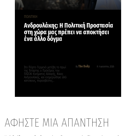
ΠΟΛΙΤΙΚΗ
Ανδρουλάκης: Η Πολιτική Προστασία
στη χώρα μας πρέπει να αποκτήσει
ένα άλλο δόγμα
The Daily
By
8 Αυγούστου, 2026
Στο Πόρτο Γερμενό μετέβη το πρωί
της Τετάρτης ο Πρόεδρος του
ΠΑΣΟΚ-Κινήματος Αλλαγής, Νίκος
Ανδρουλάκης, και ενημερώθηκε από
κατοίκους, πυροσβέστες…
ΑΦΗΣΤΕ ΜΙΑ ΑΠΑΝΤΗΣΗ