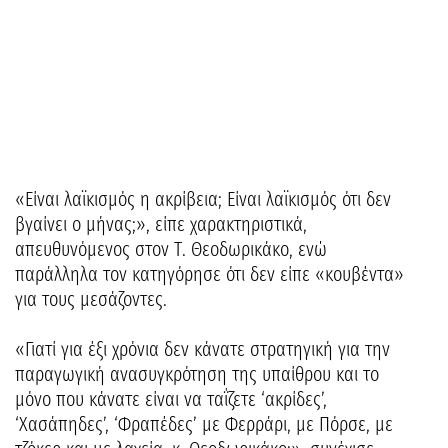
«Είναι λαϊκισμός η ακρίβεια; Είναι λαϊκισμός ότι δεν
βγαίνει ο μήνας;», είπε χαρακτηριστικά,
απευθυνόμενος στον Τ. Θεοδωρικάκο, ενώ
παράλληλα τον κατηγόρησε ότι δεν είπε «κουβέντα»
για τους μεσάζοντες.
«Γιατί για έξι χρόνια δεν κάνατε στρατηγική για την
παραγωγική ανασυγκρότηση της υπαίθρου και το
μόνο που κάνατε είναι να ταΐζετε ‘ακρίδες’,
‘Χασάπηδες’, ‘Φραπέδες’ με Φερράρι, με Πόρσε, με