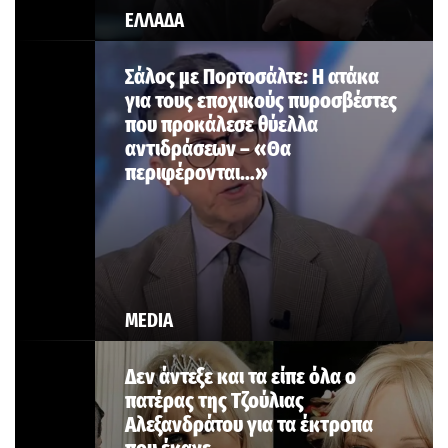
ΕΛΛΑΔΑ
Σάλος με Πορτοσάλτε: Η ατάκα
για τους εποχικούς πυροσβέστες
που προκάλεσε θύελλα
αντιδράσεων – «Θα
περιφέρονται…»
MEDIA
Δεν άντεξε και τα είπε όλα ο
πατέρας της Τζούλιας
Αλεξανδράτου για τα έκτροπα