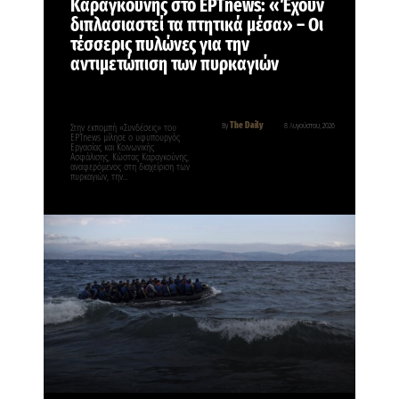
Καραγκούνης στο ΕΡΤnews: «Έχουν
διπλασιαστεί τα πτητικά μέσα» – Οι
τέσσερις πυλώνες για την
αντιμετώπιση των πυρκαγιών
The Daily
By
8 Αυγούστου, 2026
Στην εκπομπή «Συνδέσεις» του
ΕΡΤnews μίλησε ο υφυπουργός
Εργασίας και Κοινωνικής
Ασφάλισης, Κώστας Καραγκούνης,
αναφερόμενος στη διαχείριση των
πυρκαγιών, την…