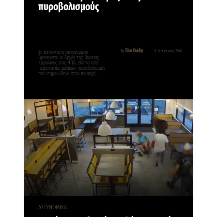
πυροβολισμούς
The Daily
By
5 Αυγούστου, 2026
Σε κατάσταση συναγερμού
βρίσκονται οι Αρχές της Βόρειας
Καρολίνας στις ΗΠΑ, έπειτα από
περιστατικό μαζικών πυροβολισμών
που σημειώθηκε στην περιοχή…
ΑΣΤΥΝΟΜΙΚΑ