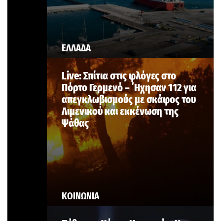
ΕΛΛΑΔΑ
Live: Σπίτια στις φλόγες στο
Πόρτο Γερμενό – ΄Ηχησαν 112 για
απεγκλωβισμούς με σκάφος του
Λιμενικού και εκκένωση της
Ψάθας
ΚΟΙΝΩΝΙΑ