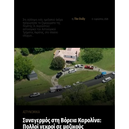
The Daily
By
6 Αυγούστου, 2026
Στη σύλληψη ενός ημεδαπού άνδρα
προχώρησαν τα ξημερώματα της
Πέμπτης (6 Αυγούστου)
αστυνομικοί του Αστυνομικού
Τμήματος Ακράτας, στο πλαίσιο
ελέγχων…
ΑΣΤΥΝΟΜΙΚΑ
Συναγερμός στη Βόρεια Καρολίνα:
Πολλοί νεκροί σε μαζικούς