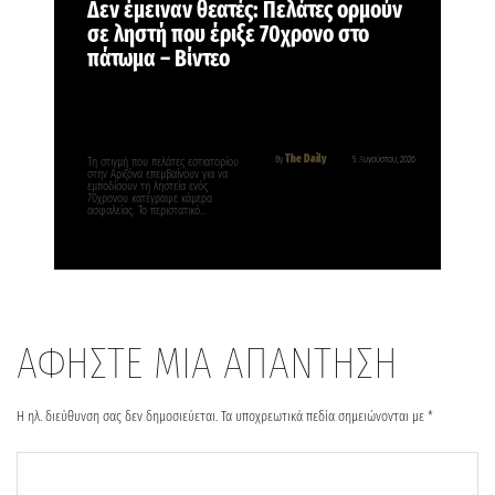
Δεν έμειναν θεατές: Πελάτες ορμούν
σε ληστή που έριξε 70χρονο στο
πάτωμα – Βίντεο
The Daily
By
5 Αυγούστου, 2026
Τη στιγμή που πελάτες εστιατορίου
στην Αριζόνα επεμβαίνουν για να
εμποδίσουν τη ληστεία ενός
70χρονου κατέγραψε κάμερα
ασφαλείας. Το περιστατικό…
ΑΦΗΣΤΕ ΜΙΑ ΑΠΑΝΤΗΣΗ
Η ηλ. διεύθυνση σας δεν δημοσιεύεται.
Τα υποχρεωτικά πεδία σημειώνονται με
*