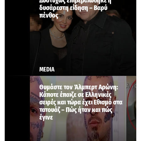
Δυστυχώς επιβεβαιώθηκε η
δυσάρεστη είδηση – Βαρύ
πένθος
MEDIA
Θυμάστε τον Άλμπερτ Αρώνη:
Κάποτε έπαιζε σε Ελληνικές
σειρές και τώρα έχει Εθισμό στα
τατουάζ – Πώς ήταν και πώς
έγινε