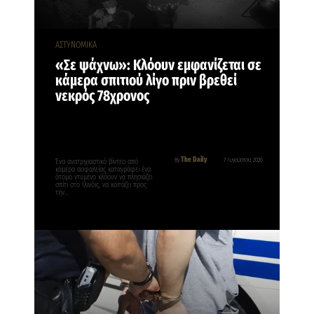
ΑΣΤΥΝΟΜΙΚΑ
«Σε ψάχνω»: Κλόουν εμφανίζεται σε
κάμερα σπιτιού λίγο πριν βρεθεί
νεκρός 78χρονος
The Daily
By
7 Αυγούστου, 2026
Ένα ανατριχιαστικό βίντεο από
κάμερα ασφαλείας καταγράφει ένα
άτομο ντυμένο κλόουν να πλησιάζει
σπίτι στο Ιλινόις, να κοιτάζει προς
την…