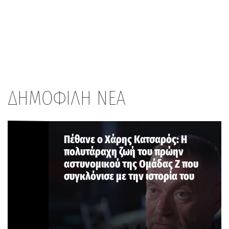
ΔΗΜΟΦΙΛΗ ΝΕΑ
Πέθανε ο Χάρης Κατσαρός: Η
πολυτάραχη ζωή του πρώην
αστυνομικού της Ομάδας Ζ που
συγκλόνισε με την ιστορία του