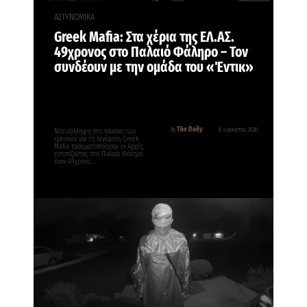
ΑΣΤΥΝΟΜΙΚΑ
Greek Mafia: Στα χέρια της ΕΛ.ΑΣ.
49χρονος στο Παλαιό Φάληρο – Τον
συνδέουν με την ομάδα του «Έντικ»
The Daily
By
8 Αυγούστου, 2026
Νέα σύλληψη στο πλαίσιο των
ερευνών για τη λεγόμενη Greek
Mafia πραγματοποίησαν οι Αρχές,
εντοπίζοντας στο Παλαιό Φάληρο
έναν 49χρονο…