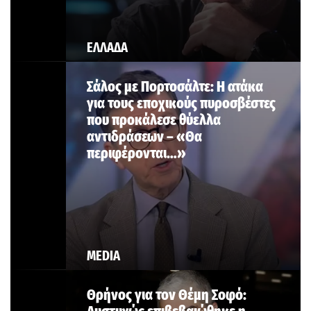
ΕΛΛΑΔΑ
Σάλος με Πορτοσάλτε: Η ατάκα
για τους εποχικούς πυροσβέστες
που προκάλεσε θύελλα
αντιδράσεων – «Θα
περιφέρονται…»
MEDIA
Θρήνος για τον Θέμη Σοφό: