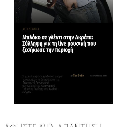
ΑΣΤΥΝΟΜΙΚΑ
Μπλόκο σε γλέντι στην Ακράτα:
Σύλληψη για τη live μουσική που
ξεσήκωσε την περιοχή
The Daily
By
6 Αυγούστου, 2026
Στη σύλληψη ενός ημεδαπού άνδρα
προχώρησαν τα ξημερώματα της
Πέμπτης (6 Αυγούστου)
αστυνομικοί του Αστυνομικού
Τμήματος Ακράτας, στο πλαίσιο
ελέγχων…