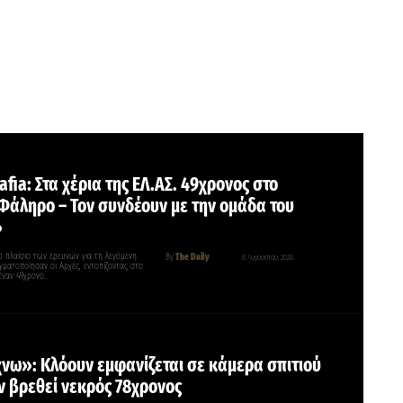
fia: Στα χέρια της ΕΛ.ΑΣ. 49χρονος στο
Φάληρο – Τον συνδέουν με την ομάδα του
»
 πλαίσιο των ερευνών για τη λεγόμενη
By
The Daily
8 Αυγούστου, 2026
γματοποίησαν οι Αρχές, εντοπίζοντας στο
έναν 49χρονο…
νω»: Κλόουν εμφανίζεται σε κάμερα σπιτιού
ιν βρεθεί νεκρός 78χρονος