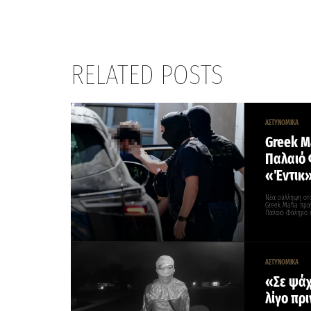
RELATED POSTS
ΑΣΤΥΝΟΜΙΚΑ
Greek Ma
Παλαιό 
«Έντικ
Νέα σύλληψη στο
Greek Mafia πρα
Παλαιό Φάληρο 
ΑΣΤΥΝΟΜΙΚΑ
«Σε ψάχ
λίγο πρ