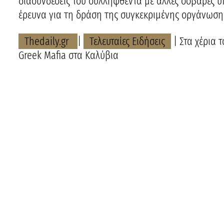
διασυνδέσεις του συλληφθέντα με άλλες σοβαρές 
έρευνα για τη δράση της συγκεκριμένης οργάνωσης
Thedaily.gr
|
Τελευταίες Ειδήσεις
| Στα χέρια 
Greek Mafia στα Καλύβια