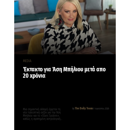
MEDIA
Έκτακτο για Άση Μπήλιου μετά απο
20 xpóvια
The Daily Team
By
8 Αυγούστου, 2026
Μια σημαντική αλλαγή έρχεται τη
νέα τηλεοπτική σεζόν για την Άση
Μπήλιου και το «Stars System»,
καθώς η αγαπημένη αστρολογική…