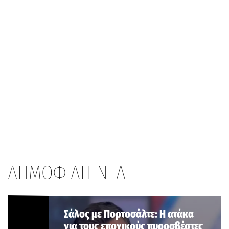
ΔΗΜΟΦΙΛΗ ΝΕΑ
Σάλος με Πορτοσάλτε: Η ατάκα
για τους εποχικούς πυροσβέστες