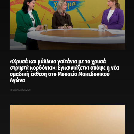
«Χρυσά και μάλλινα γαϊτάνια με τα χρυσά
στριφτά κορδόνια»: Εγκαινιάζεται απόψε η νέα
ομαδική έκθεση στο Μουσείο Μακεδονικού
Αγώνα
13 Φεβρουαρίου, 2026