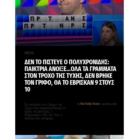
MEDIA
ΔΕΝ ΤΟ ΠΙΣΤΕΥΕ Ο ΠΟΛΥΧΡΟΝΙΔΗΣ:
ΠΑΙΚΤΡΙΑ ΑΝΟΙΞΕ…ΟΛΑ ΤΑ ΓΡΑΜΜΑΤΑ
ΣΤΟΝ ΤΡΟΧΟ ΤΗΣ ΤΥΧΗΣ, ΔΕΝ ΒΡΗΚΕ
ΤΟΝ ΓΡΙΦΟ, ΘΑ ΤΟ ΕΒΡΙΣΚΑΝ 9 ΣΤΟΥΣ
10
The Daily Team
By
8 Αυγούστου, 2026
Στο επεισόδιο του «Τροχού της
Τύχης» που παρακολουθήσαμε το
βράδυ της Δευτέρας, 3
Φεβρουαρίου 2025, στο Star, η
παίκτρια που κατάφερε…