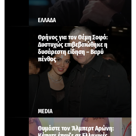
ΕΛΛΑΔΑ
Θρήνος για τον Θέμη Σοφό:
Δυστυχώς επιβεβαιώθηκε η
δυσάρεστη είδηση – Βαρύ
πένθος
MEDIA
Θυμάστε τον Άλμπερτ Αρώνη:
Κάποτε έπαιζε σε Ελληνικές