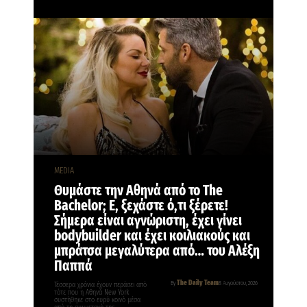
MEDIA
Θυμάστε την Αθηνά από το The
Bachelor; Ε, ξεχάστε ό,τι ξέρετε!
Σήμερα είναι αγνώριστη, έχει γίνει
bodybuilder και έχει κοιλιακούς και
μπράτσα μεγαλύτερα από… του Αλέξη
Παππά
The Daily Team
By
8 Αυγούστου, 2026
Τέσσερα χρόνια έχουν περάσει από
τότε που η Αθηνά New York
συστήθηκε στο ευρύ κοινό μέσα