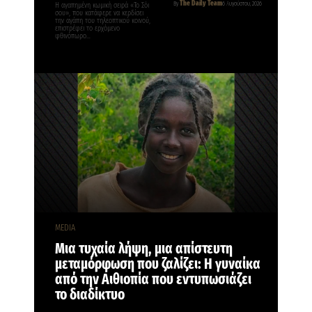
The Daily Team
By
6 Αυγούστου, 2026
Η αγαπημένη κωμική σειρά «Το Σόι
σου», που κατάφερε να κερδίσει
την αγάπη του τηλεοπτικού κοινού,
επιστρέφει το ερχόμενο
φθινόπωρο…
MEDIA
Μια τυχαία λήψη, μια απίστευτη
μεταμόρφωση που ζαλίζει: Η γυναίκα
από την Αιθιοπία που εντυπωσιάζει
το διαδίκτυο