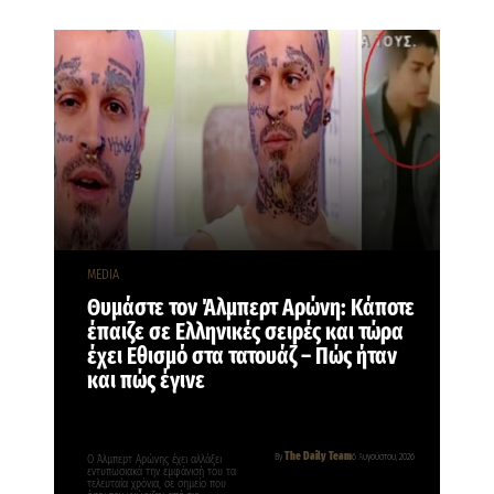
MEDIA
Θυμάστε τον Άλμπερτ Αρώνη: Κάποτε
έπαιζε σε Ελληνικές σειρές και τώρα
έχει Εθισμό στα τατουάζ – Πώς ήταν
και πώς έγινε
The Daily Team
By
6 Αυγούστου, 2026
Ο Άλμπερτ Αρώνης έχει αλλάξει
εντυπωσιακά την εμφάνισή του τα
τελευταία χρόνια, σε σημείο που