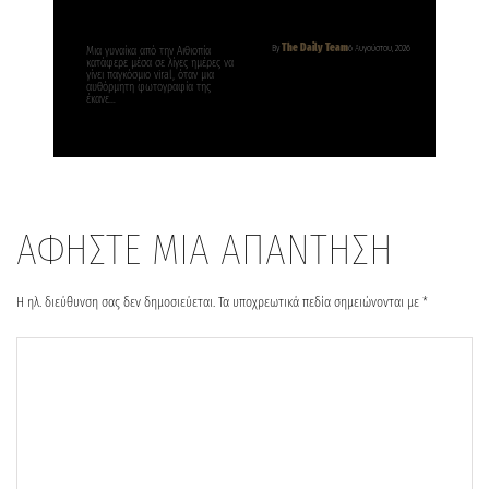
The Daily Team
By
6 Αυγούστου, 2026
Μια γυναίκα από την Αιθιοπία
κατάφερε μέσα σε λίγες ημέρες να
γίνει παγκόσμιο viral, όταν μια
αυθόρμητη φωτογραφία της
έκανε…
ΑΦΗΣΤΕ ΜΙΑ ΑΠΑΝΤΗΣΗ
Η ηλ. διεύθυνση σας δεν δημοσιεύεται.
Τα υποχρεωτικά πεδία σημειώνονται με
*