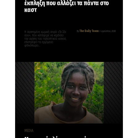
έκπληξη που αλλάζει τα πάντα στο
καστ
The Daily Team
By
6 Αυγούστου, 2026
Η αγαπημένη κωμική σειρά «Το Σόι
σου», που κατάφερε να κερδίσει
την αγάπη του τηλεοπτικού κοινού,
επιστρέφει το ερχόμενο
φθινόπωρο…
MEDIA