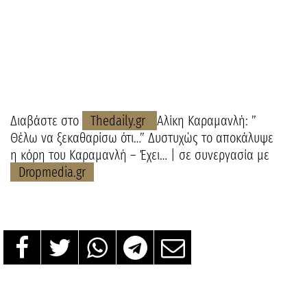
Διαβάστε στο
Thedaily.gr
Αλίκη Καραμανλή: ”
Θέλω να ξεκαθαρίσω ότι…” Δυστυχώς το αποκάλυψε
η κόρη του Καραμανλή – Έχει… | σε συνεργασία με
Dropmedia.gr