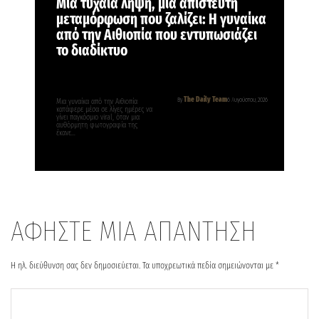
Μια τυχαία λήψη, μια απίστευτη
μεταμόρφωση που ζαλίζει: Η γυναίκα
από την Αιθιοπία που εντυπωσιάζει
το διαδίκτυο
The Daily Team
By
6 Αυγούστου, 2026
Μια γυναίκα από την Αιθιοπία
κατάφερε μέσα σε λίγες ημέρες να
γίνει παγκόσμιο viral, όταν μια
αυθόρμητη φωτογραφία της
έκανε…
ΑΦΗΣΤΕ ΜΙΑ ΑΠΑΝΤΗΣΗ
Η ηλ. διεύθυνση σας δεν δημοσιεύεται.
Τα υποχρεωτικά πεδία σημειώνονται με
*