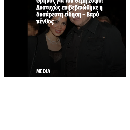
Θρήνος για τον Θέμη Σοφό:
Δυστυχώς επιβεβαιώθηκε η
δυσάρεστη είδηση – Βαρύ
πένθος
MEDIA