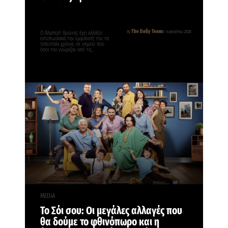
The Daily Team
By
6 Αυγούστου, 2026
Ο Άλμπερτ Αρώνης έχει αλλάξει
εντυπωσιακά την εμφάνισή του τα
τελευταία χρόνια, σε σημείο που
όσοι τον γνώριζαν από τις…
MEDIA
Το Σόι σου: Οι μεγάλες αλλαγές που
θα δούμε το φθινόπωρο και η