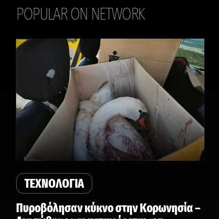
POPULAR ON NETWORK
THE DAILY
ΤΕΧΝΟΛΟΓΙΑ
Πυροβόλησαν κύκνο στην Κορωνησία –