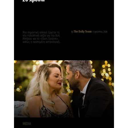
The Daily Team
By
8 Αυγούστου, 2026
Μια σημαντική αλλαγή έρχεται τη
νέα τηλεοπτική σεζόν για την Άση
Μπήλιου και το «Stars System»,
καθώς η αγαπημένη αστρολογική…
MEDIA