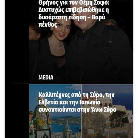
Θρήνος για τον Θέμη Σοφό:
Δυστυχώς επιβεβαιώθηκε η
δυσάρεστη είδηση – Βαρύ
πένθος
MEDIA
Καλλιτέχνες από τη Σύρο, την
Ελβετία και την Ιαπωνία
συναντιούνται στην Άνω Σύρο