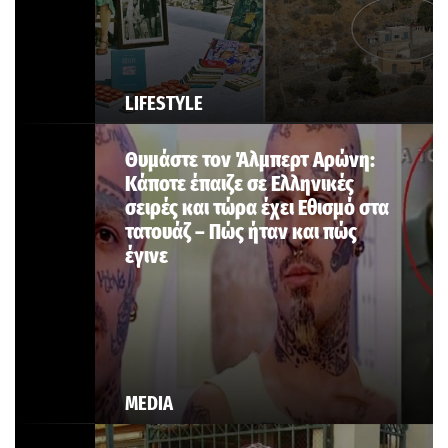
LIFESTYLE
Θυμάστε τον Άλμπερτ Αρώνη:
Κάποτε έπαιζε σε Ελληνικές
σειρές και τώρα έχει Εθισμό στα
τατουάζ – Πώς ήταν και πώς
έγινε
MEDIA