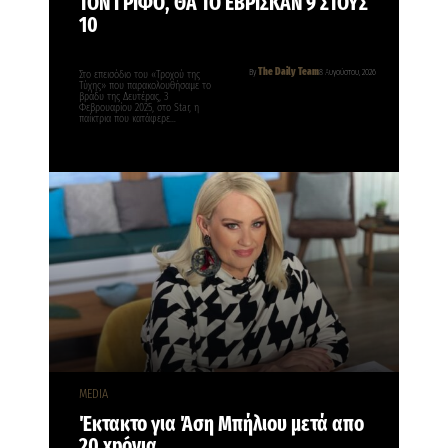
ΤΟΝ ΓΡΙΦΟ, ΘΑ ΤΟ ΕΒΡΙΣΚΑΝ 9 ΣΤΟΥΣ
10
The Daily Team
By
8 Αυγούστου, 2026
Στο επεισόδιο του «Τροχού της
Τύχης» που παρακολουθήσαμε το
βράδυ της Δευτέρας, 3
Φεβρουαρίου 2025, στο Star, η
παίκτρια που κατάφερε…
MEDIA
Έκτακτο για Άση Μπήλιου μετά απο
20 xpóvια