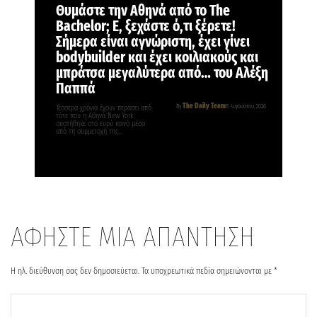
Θυμάστε την Αθηνά από το The
Bachelor; Ε, ξεχάστε ό,τι ξέρετε!
Σήμερα είναι αγνώριστη, έχει γίνει
bodybuilder και έχει κοιλιακούς και
μπράτσα μεγαλύτερα από… του Αλέξη
Παππά
The Daily Team
By
8 Αυγούστου, 2026
Τέσσερα χρόνια έχουν περάσει από
τότε που η Αθηνά New York
συστήθηκε στο ευρύ κοινό μέσα
από τη συμμετοχή της…
ΑΦΗΣΤΕ ΜΙΑ ΑΠΑΝΤΗΣΗ
Η ηλ. διεύθυνση σας δεν δημοσιεύεται.
Τα υποχρεωτικά πεδία σημειώνονται με
*