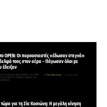
το OPEN: Οι παρουσιαστές «έδωσαν στεγνά»
δελφό τους στον αέρα – Πάγωσαν όλοι με
υ έδειξαν
ρωτική εκπομπή «Ώρα Ελλάδος» του OPEN
By
The Daily Team
5 Αυγούστου, 2026
τελεί μία από τις σταθερές επιλογές των
 αναζητούν…
τώρα για τη Σία Κοσιώνη: Η μεγάλη κίνηση