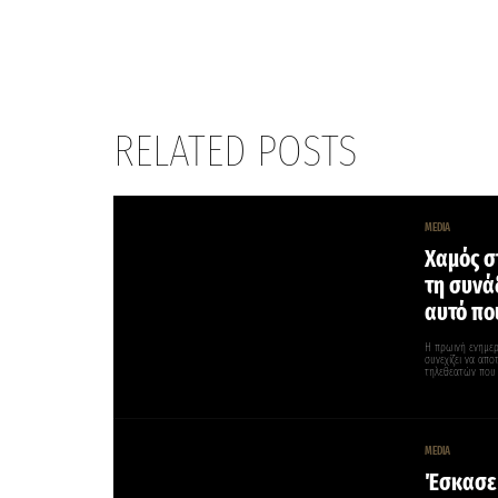
RELATED POSTS
MEDIA
Χαμός σ
τη συνά
αυτό πο
Η πρωινή ενημε
συνεχίζει να απο
τηλεθεατών που
MEDIA
Έσκασε 