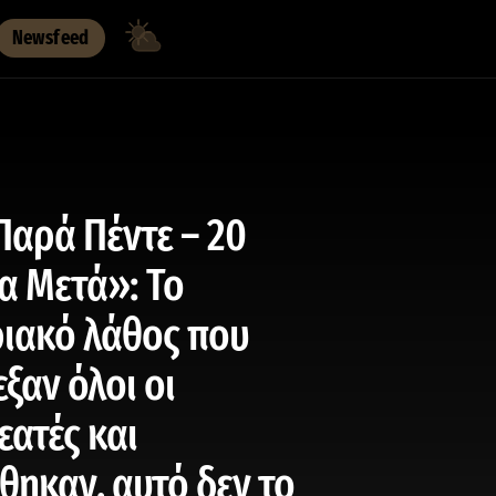
Newsfeed
Παρά Πέντε – 20
α Μετά»: Το
ιακό λάθος που
ξαν όλοι οι
εατές και
θηκαν, αυτό δεν το