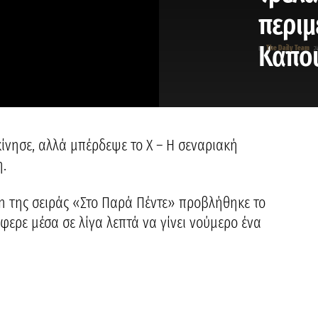
περιμ
Καπου
The Daily Team
By
2
κίνησε, αλλά μπέρδεψε το X – Η σεναριακή
η.
n της σειράς «Στο Παρά Πέντε» προβλήθηκε το
άφερε μέσα σε λίγα λεπτά να γίνει νούμερο ένα