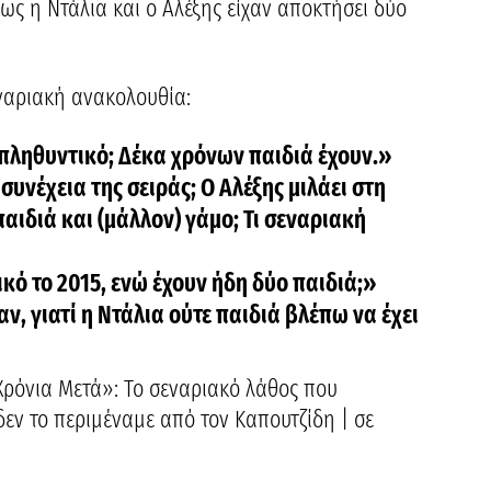
ως η Ντάλια και ο Αλέξης είχαν αποκτήσει δύο
εναριακή ανακολουθία:
ν πληθυντικό; Δέκα χρόνων παιδιά έχουν.»
 συνέχεια της σειράς; Ο Αλέξης μιλάει στη
αιδιά και (μάλλον) γάμο; Τι σεναριακή
κό το 2015, ενώ έχουν ήδη δύο παιδιά;»
ν, γιατί η Ντάλια ούτε παιδιά βλέπω να έχει
Χρόνια Μετά»: Το σεναριακό λάθος που
δεν το περιμέναμε από τον Καπουτζίδη | σε