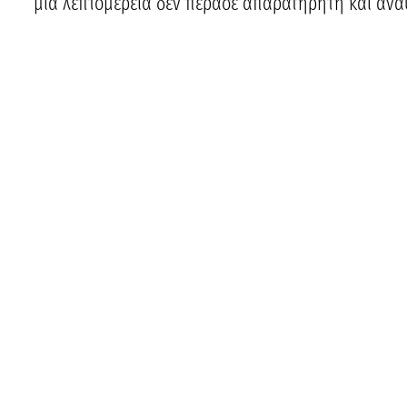
μια λεπτομέρεια δεν πέρασε απαρατήρητη και άναψ