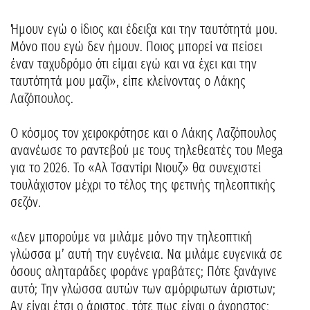
Ήμουν εγώ ο ίδιος και έδειξα και την ταυτότητά μου.
Μόνο που εγώ δεν ήμουν. Ποιος μπορεί να πείσει
έναν ταχυδρόμο ότι είμαι εγώ και να έχει και την
ταυτότητά μου μαζί», είπε κλείνοντας ο Λάκης
Λαζόπουλος.
Ο κόσμος τον χειροκρότησε και ο Λάκης Λαζόπουλος
ανανέωσε το ραντεβού με τους τηλεθεατές του Mega
για το 2026. Το «Αλ Τσαντίρι Νιουζ» θα συνεχιστεί
τουλάχιστον μέχρι το τέλος της φετινής τηλεοπτικής
σεζόν.
«Δεν μπορούμε να μιλάμε μόνο την τηλεοπτική
γλώσσα μ’ αυτή την ευγένεια. Να μιλάμε ευγενικά σε
όσους αληταράδες φοράνε γραβάτες; Πότε ξανάγινε
αυτό; Την γλώσσα αυτών των αμόρφωτων άριστων;
Αν είναι έτσι ο άριστος, τότε πως είναι ο άχρηστος;