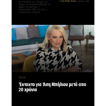
The Daily Team
By
8 Αυγούστου, 2026
Στο επεισόδιο του «Τροχού της
Τύχης» που παρακολουθήσαμε το
βράδυ της Δευτέρας, 3
Φεβρουαρίου 2025, στο Star, η
παίκτρια που κατάφερε…
MEDIA
Έκτακτο για Άση Μπήλιου μετά απο
20 xpóvια