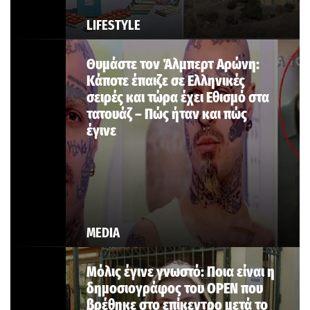
LIFESTYLE
Θυμάστε τον Άλμπερτ Αρώνη:
Κάποτε έπαιζε σε Ελληνικές
σειρές και τώρα έχει Εθισμό στα
τατουάζ – Πώς ήταν και πώς
έγινε
MEDIA
Μόλις έγινε γνωστό: Ποια είναι η
δημοσιογράφος του OPEN που
βρέθηκε στο επίκεντρο μετά το