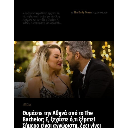
The Daily Team
By
8 Αυγούστου, 2026
Μια σημαντική αλλαγή έρχεται τη
νέα τηλεοπτική σεζόν για την Άση
Μπήλιου και το «Stars System»,
καθώς η αγαπημένη αστρολογική…
MEDIA
Θυμάστε την Αθηνά από το The
Bachelor; Ε, ξεχάστε ό,τι ξέρετε!
Σήμερα είναι αγνώριστη, έχει γίνει