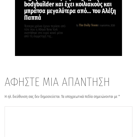
bodybuilder και έχει κοιλιακούς και
μπράτσα μεγαλύτερα από… του Αλέξη
Παππά
The Daily Team
By
8 Αυγούστου, 2026
Τέσσερα χρόνια έχουν περάσει από
τότε που η Αθηνά New York
συστήθηκε στο ευρύ κοινό μέσα
από τη συμμετοχή της…
ΑΦΗΣΤΕ ΜΙΑ ΑΠΑΝΤΗΣΗ
Η ηλ. διεύθυνση σας δεν δημοσιεύεται.
Τα υποχρεωτικά πεδία σημειώνονται με
*