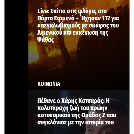
Live: Σπίτια στις φλόγες στο
Πόρτο Γερμενό – ΄Ηχησαν 112 για
απεγκλωβισμούς με σκάφος του
Λιμενικού και εκκένωση της
Ψάθας
ΚΟΙΝΩΝΙΑ
Πέθανε ο Χάρης Κατσαρός: Η
πολυτάραχη ζωή του πρώην
αστυνομικού της Ομάδας Ζ που
συγκλόνισε με την ιστορία του