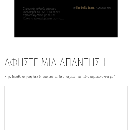
The Daily Team
By
5 Αυγούστου, 2026
Σημαντικές αλλαγές φέρνει ο
σχεδιασμός του ΑΝΤ1 για τη νέα
τηλεοπτική σεζόν, με τη Σία
Κοσιώνη να αναλαμβάνει έναν νέο…
ΑΦΗΣΤΕ ΜΙΑ ΑΠΑΝΤΗΣΗ
Η ηλ. διεύθυνση σας δεν δημοσιεύεται.
Τα υποχρεωτικά πεδία σημειώνονται με
*