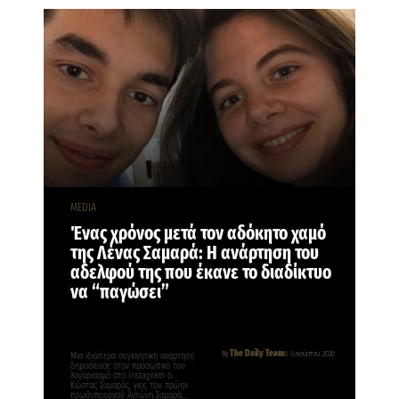
MEDIA
Ένας χρόνος μετά τον αδόκητο χαμό
της Λένας Σαμαρά: Η ανάρτηση του
αδελφού της που έκανε το διαδίκτυο
να “παγώσει”
The Daily Team
By
6 Αυγούστου, 2026
Μια ιδιαίτερα συγκινητική ανάρτηση
δημοσίευσε στον προσωπικό του
λογαριασμό στο Instagram ο
Κώστας Σαμαράς, γιος του πρώην
πρωθυπουργού Αντώνη Σαμαρά,…