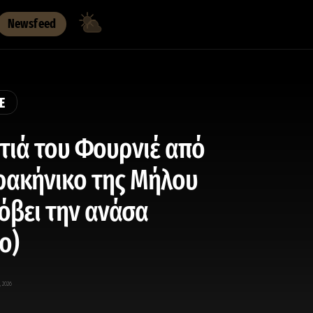
Newsfeed
E
τιά του Φουρνιέ από
ρακήνικο της Μήλου
όβει την ανάσα
ο)
, 2026