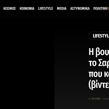
ΚΟΣΜΟΣ
ΚΟΙΝΩΝΙΑ
LIFESTYLE
MEDIA
ΑΣΤΥΝΟΜΙΚΑ
ΠΟΛΙΤΙΚΗ
LIFESTYL
Η βου
το Σα
που κ
(βίντε
The Daily
By
5 Ιουλίου