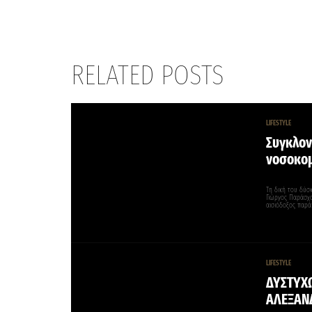
RELATED POSTS
LIFESTYLE
Συγκλον
νοσοκομ
Τη δική του δύσκ
Γιώργος Παράσχο
αισιόδοξος παρά
LIFESTYLE
ΔΥΣΤΥΧΩ
ΑΛΕΞΑΝ