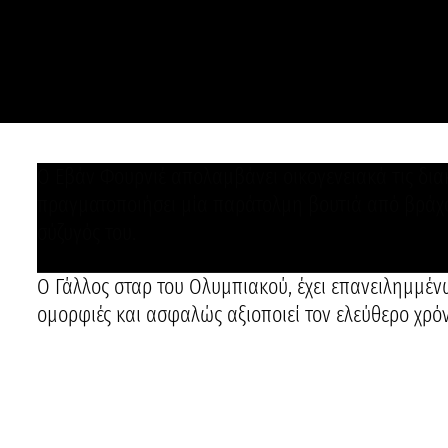
Ο Εβάν Φουρνιέ απολαμβάνει οικογενειακά τις δια
πραγματοποιήσει μία παράτολμη βουτιά από βράχο
σύζυγός του.
Ο Γάλλος σταρ του Ολυμπιακού, έχει επανειλημμένως
ομορφιές και ασφαλώς αξιοποιεί τον ελεύθερο χρόν