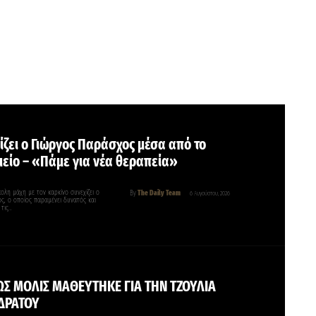
ίζει ο Γιώργος Παράσχος μέσα από το
είο – «Πάμε για νέα θεραπεία»
ολη μάχη με τον καρκίνο συνεχίζει ο
By
The Daily Team
6 Αυγούστου, 2026
ς, ο οποίος παραμένει δυνατός και
 τις…
Σ ΜΟΛΙΣ ΜΑΘΕΥΤΗΚΕ ΓΙΑ ΤΗΝ ΤΖΟΥΛΙΑ
ΔΡΑΤΟΥ