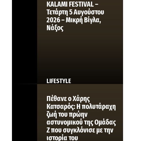
KALAMI FESTIVAL –
Τετάρτη 5 Αυγούστου
2026 – Μικρή Βίγλα,
Νάξος
LIFESTYLE
Πέθανε ο Χάρης
Κατσαρός: Η πολυτάραχη
ζωή του πρώην
αστυνομικού της Ομάδας
Ζ που συγκλόνισε με την
ιστορία του