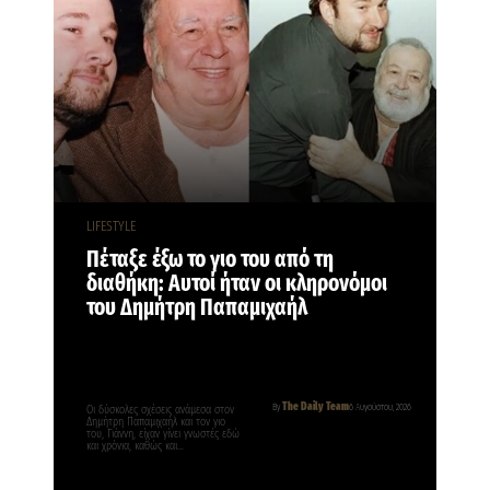
LIFESTYLE
Πέταξε έξω το γιο του από τη
διαθήκη: Αυτοί ήταν οι κληρονόμοι
του Δημήτρη Παπαμιχαήλ
The Daily Team
By
6 Αυγούστου, 2026
Οι δύσκολες σχέσεις ανάμεσα στον
Δημήτρη Παπαμιχαήλ και τον γιο
του, Γιάννη, είχαν γίνει γνωστές εδώ
και χρόνια, καθώς και…