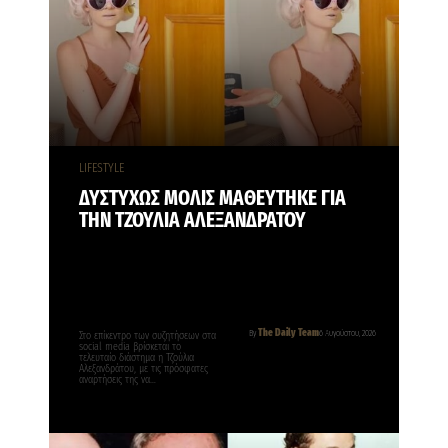
LIFESTYLE
ΔΥΣΤΥΧΩΣ ΜΟΛΙΣ ΜΑΘΕΥΤΗΚΕ ΓΙΑ
ΤΗΝ ΤΖΟΥΛΙΑ ΑΛΕΞΑΝΔΡΑΤΟΥ
The Daily Team
By
6 Αυγούστου, 2026
Στο επίκεντρο των συζητήσεων στα
social media βρίσκεται το
τελευταίο διάστημα η Τζούλια
Αλεξανδράτου, με τις πρόσφατες
αναρτήσεις της να…