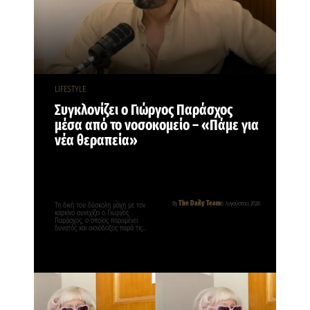
LIFESTYLE
Συγκλονίζει ο Γιώργος Παράσχος
μέσα από το νοσοκομείο – «Πάμε για
νέα θεραπεία»
The Daily Team
By
6 Αυγούστου, 2026
Τη δική του δύσκολη μάχη με τον
καρκίνο συνεχίζει ο Γιώργος
Παράσχος, ο οποίος παραμένει
δυνατός και αισιόδοξος παρά τις…