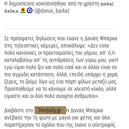
Η δημοσίευση κοινοποιήθηκε από το χρήστη ᴅᴀɴᴀɪ
ʙᴀʀᴋᴀ
(@danai_barka)
Σε πρόσφατες δηλώσεις που έκανε η Δανάη Μπάρκα
στις τηλεοπτικές κάμερες, αποκάλυψε: «Δεν είναι
πολύ κανονικές οι προετοιμασίες του γάμου, απ’ ό,τι
καταλαβαίνω απ’ τις αντιδράσεις των γύρω μου, γιατί
εγώ είμαι πολύ ζεν και πολύ cool και οι άλλοι είναι σε
πιο αγχώδη κατάσταση. Αλλά, επειδή υπάρχει η χαρά,
ξέρεις, το ζούμε λίγο ως ένα πάρτι φίλων μεταξύ μας.
Προσπαθούμε να το κάνουμε σε κλειστό κύκλο, αλλά
είμαστε και οι δύο πολύ ανοιχτοί άνθρωποι».
Διαβάστε στο
Thedaily.gr
Η Δανάη Μπάρκα
ανέβασε την 1η φώτο με μαγιό για φέτος και όλοι
παρατήρησαν το σχόλιο που της έκανε ο σύντροφός