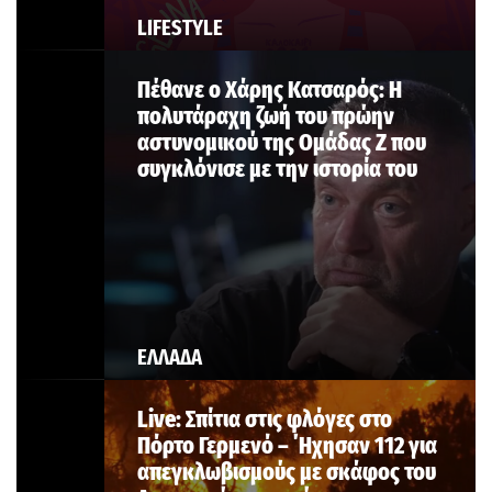
LIFESTYLE
Πέθανε ο Χάρης Κατσαρός: Η
πολυτάραχη ζωή του πρώην
αστυνομικού της Ομάδας Ζ που
συγκλόνισε με την ιστορία του
ΕΛΛΑΔΑ
Live: Σπίτια στις φλόγες στο
Πόρτο Γερμενό – ΄Ηχησαν 112 για
απεγκλωβισμούς με σκάφος του