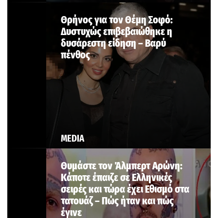
Θρήνος για τον Θέμη Σοφό:
Δυστυχώς επιβεβαιώθηκε η
δυσάρεστη είδηση – Βαρύ
πένθος
MEDIA
Θυμάστε τον Άλμπερτ Αρώνη:
Κάποτε έπαιζε σε Ελληνικές
σειρές και τώρα έχει Εθισμό στα
τατουάζ – Πώς ήταν και πώς
έγινε