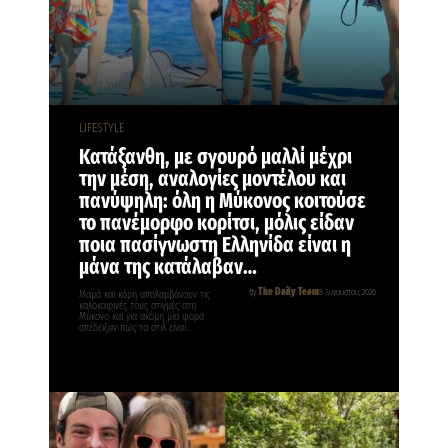
LIFESTYLE
Κατάξανθη, με σγουρό μαλλί μέχρι
την μέση, αναλογίες μοντέλου και
πανύψηλη: όλη η Μύκονος κοιτούσε
το πανέμορφο κορίτσι, μόλις είδαν
ποια πασίγνωστη Ελληνίδα είναι η
μάνα της κατάλαβαν…
The Daily Team
By
8 Αυγούστου, 2026
Μαμά και κόρη απολαμβάνουν τις
καλοκαιρινές τους στιγμές στη
Μύκονο και για ακόμη μία φορά
απέδειξαν πως το στιλ είναι…