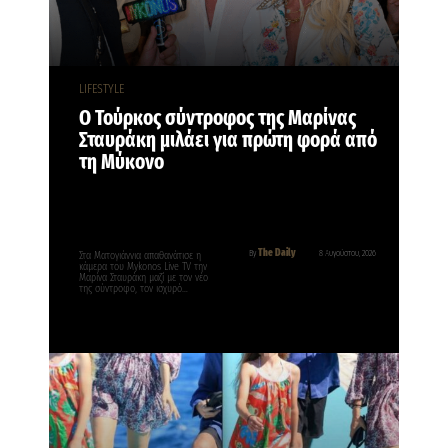
LIFESTYLE
Ο Τούρκος σύντροφος της Μαρίνας
Σταυράκη μιλάει για πρώτη φορά από
τη Μύκονο
The Daily
By
8 Αυγούστου, 2026
Στα Ματογιάννια απαθανάτισε η
κάμερα του Mykonos Live TV την
Μαρίνα Σταυράκη μαζί με τον νέο
της σύντροφο, τον ισχυρό…