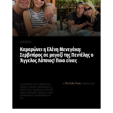
LIFESTYLE
Καμαρώνει η Ελένη Μενεγάκη:
Σερβιτόρος σε μαγαζί της Πεντέλης ο
Άγγελος Λάτσιος! Ποιο είναι;
The Daily Team
By
7 Αυγούστου, 2026
Η ενηλικίωση και η πορεία των
παιδιών γνωστών καλλιτεχνών ή
τηλεοπτικών προσώπων αποτελεί
συχνά αντικείμενο σχολίων, συχνά
δεδικασμένων προκαταλήψεων
και…